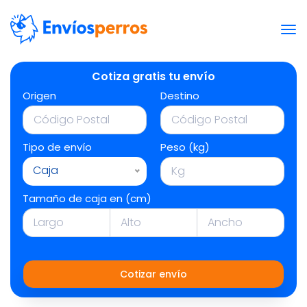
Cotiza gratis tu envío
Origen
Destino
Tipo de envío
Peso (kg)
Caja
Tamaño de caja en (cm)
Cotizar envío