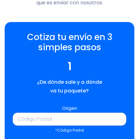
que es enviar con nosotros.
Cotiza tu envío en 3
simples pasos
1
¿De dónde sale y a dónde
va tu paquete?
Origen
*Código Postal