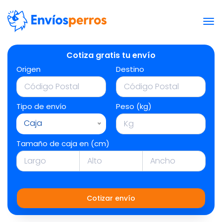
Cotiza gratis tu envío
Origen
Destino
Tipo de envío
Peso (kg)
Caja
Tamaño de caja en (cm)
Cotizar envío