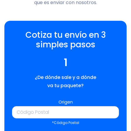
que es enviar con nosotros.
Cotiza tu envío en 3
simples pasos
1
¿De dónde sale y a dónde
va tu paquete?
Origen
*Código Postal