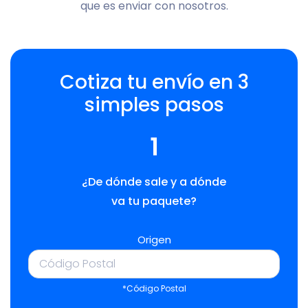
que es enviar con nosotros.
Cotiza tu envío en 3
simples pasos
1
¿De dónde sale y a dónde
va tu paquete?
Origen
*Código Postal