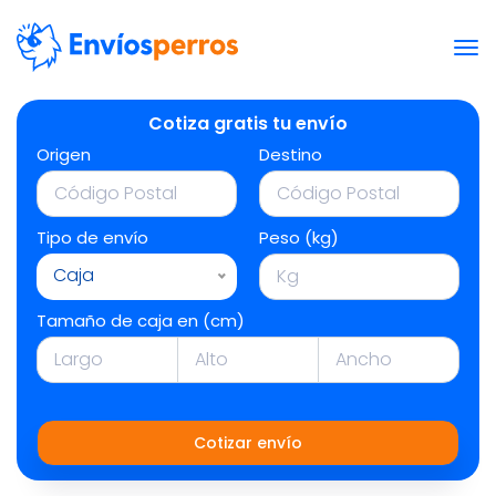
Cotiza gratis tu envío
Origen
Destino
Tipo de envío
Peso (kg)
Caja
Tamaño de caja en (cm)
Cotizar envío