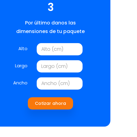
3
Por último danos las
dimensiones de tu paquete
Alto
Largo
Ancho
Cotizar ahora