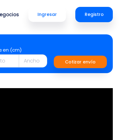
egocios
Ingresar
Registro
a en (cm)
Cotizar envío