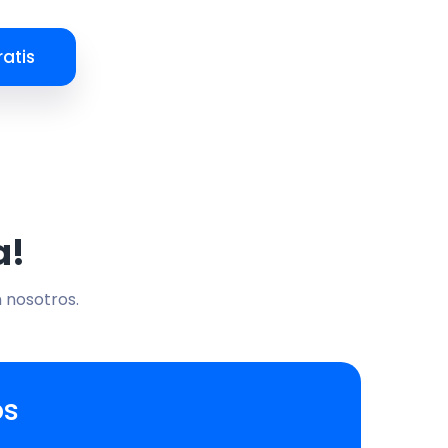
atis
a!
n nosotros.
os