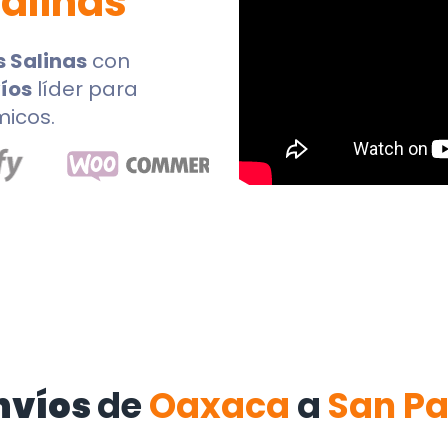
Salinas
s Salinas
con
íos
líder para
micos.
nvíos
de
Oaxaca
a
San Pa