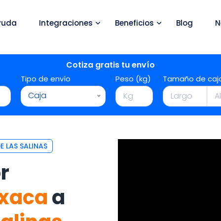
yuda
Integraciones
Beneficios
Blog
N
Cotiza gratis tu envío
Tipo de envío
Peso (kg)
Tamaño de caj
Caja
 LAS SALINAS
r
xaca
a