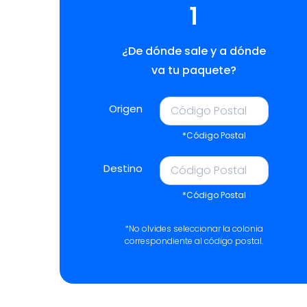
1
¿De dónde sale y a dónde
va tu paquete?
Origen
*Código Postal
Destino
*Código Postal
*No olvides seleccionar la colonia
correspondiente al código postal.