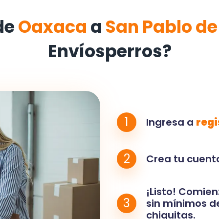
de
Oaxaca
a
San Pablo de
Envíosperros?
1
Ingresa a
regi
2
Crea tu cuenta
¡Listo! Comien
3
sin mínimos de
chiquitas.