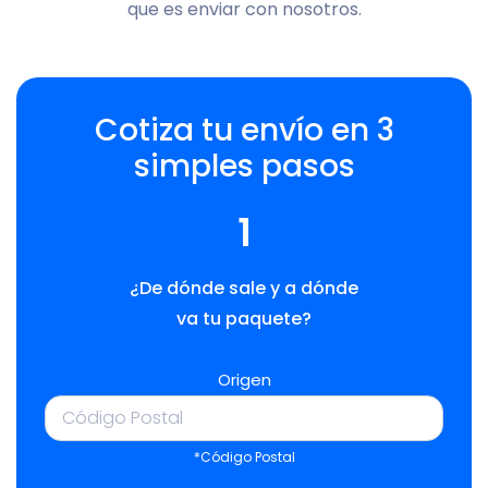
que es enviar con nosotros.
Cotiza tu envío en 3
simples pasos
1
¿De dónde sale y a dónde
va tu paquete?
Origen
*Código Postal