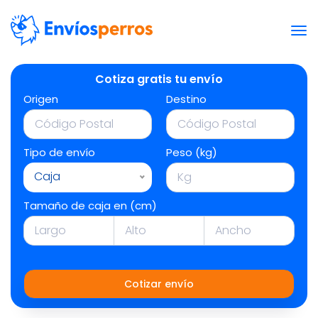
Cotiza gratis tu envío
Origen
Destino
Tipo de envío
Peso (kg)
Caja
Tamaño de caja en (cm)
Cotizar envío