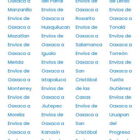
Oaxaca a
del Parral
Envíos de
de Lerdo
Manzanillo
Envíos de
Oaxaca a
Envíos de
Envíos de
Oaxaca a
Rosarito
Oaxaca a
Oaxaca a
Huixquilucan
Envíos de
Tonalá
Mazatlan
Envíos de
Oaxaca a
Envíos de
Envíos de
Oaxaca a
Salamanca
Oaxaca a
Oaxaca a
Iguala
Envíos de
Torreón
Merida
Envíos de
Oaxaca a
Envíos de
Envíos de
Oaxaca a
San
Oaxaca a
Oaxaca a
Ixtapaluca
Cristóbal
Tuxtla
Monterrey
Envíos de
de las
Gutiérrez
Envíos de
Oaxaca a
Casas
Envíos de
Oaxaca a
Jiutepec
Envíos de
Oaxaca a
Morelia
Envíos de
Oaxaca a
Uruapan
Envíos de
Oaxaca a
San
del
Oaxaca a
Kanasín
Cristóbal
Progreso