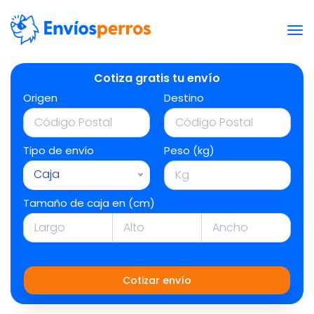
Cotiza gratis tu envío
Origen
Destino
Tipo de envío
Peso (kg)
Caja
Tamaño de caja en (cm)
Cotizar envío