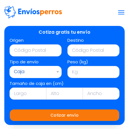
Cotiza gratis tu envío
Origen
Destino
Tipo de envío
Peso (kg)
Caja
Tamaño de caja en (cm)
Cotizar envío