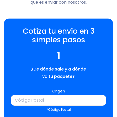
que es enviar con nosotros.
Cotiza tu envío en 3
simples pasos
1
¿De dónde sale y a dónde
va tu paquete?
Origen
*Código Postal