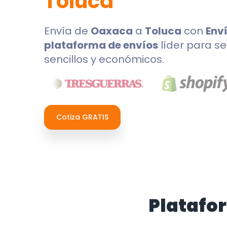
Toluca
Envía de
Oaxaca
a
Toluca
con
Env
plataforma de envíos
líder para se
sencillos y económicos.
Cotiza GRATIS
Platafo