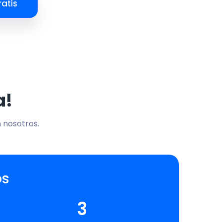
atis
a!
n nosotros.
os
3