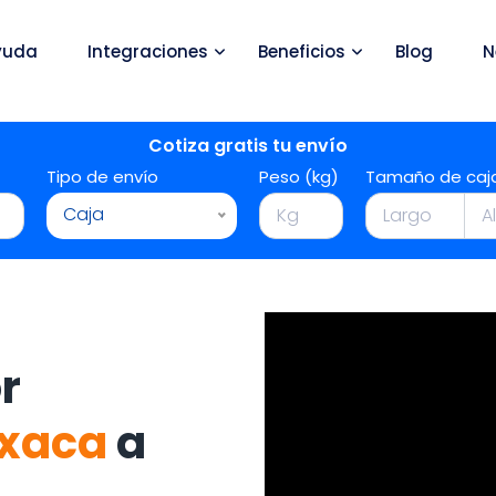
yuda
Integraciones
Beneficios
Blog
N
Cotiza gratis tu envío
Tipo de envío
Peso (kg)
Tamaño de caj
Caja
r
xaca
a