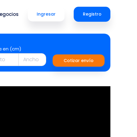
egocios
Ingresar
Registro
a en (cm)
Cotizar envío