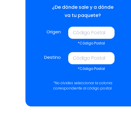
¿De dónde sale y a dónde
va tu paquete?
Origen
*Código Postal
Destino
*Código Postal
*No olvides seleccionar la colonia
correspondiente al código postal.