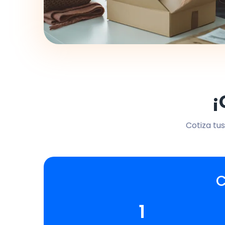
¡
Cotiza tus
C
1