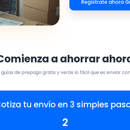
Regístrate ahora Gr
Comienza a ahorrar ahor
 guías de prepago gratis y verás lo fácil que es enviar co
otiza tu envío en 3 simples pas
2