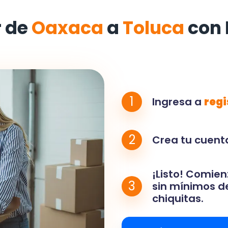
 de
Oaxaca
a
Toluca
con 
1
Ingresa a
regi
2
Crea tu cuenta
¡Listo! Comien
3
sin mínimos de
chiquitas.