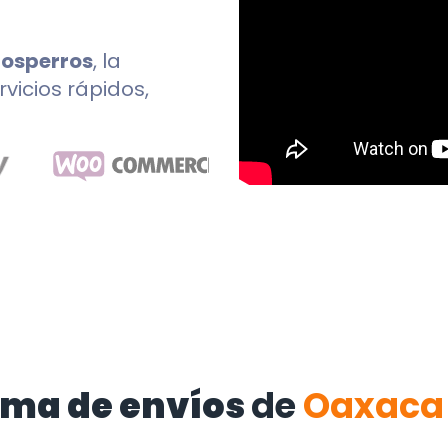
íosperros
, la
rvicios rápidos,
rma de envíos
de
Oaxaca