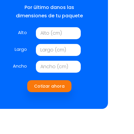
Por último danos las
dimensiones de tu paquete
Alto
Largo
Ancho
Cotizar ahora