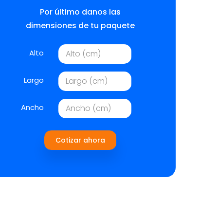
Por último danos las
dimensiones de tu paquete
Alto
Largo
Ancho
Cotizar ahora