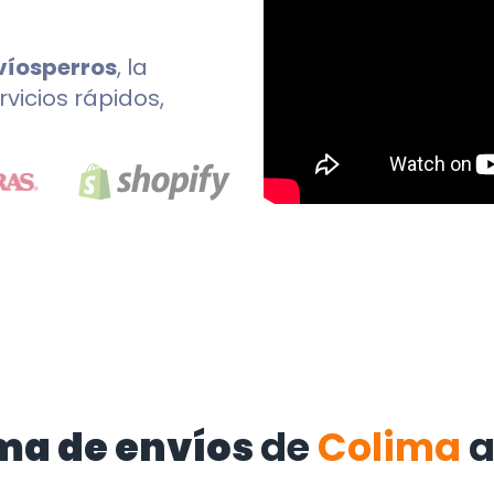
víosperros
, la
rvicios rápidos,
ma de envíos
de
Colima