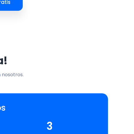
atis
a!
n nosotros.
os
3