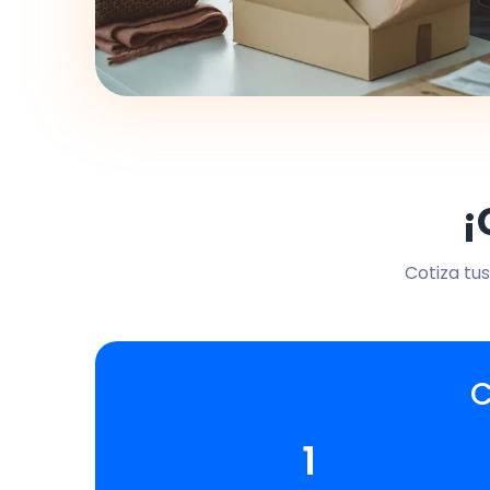
¡
Cotiza tus
C
1