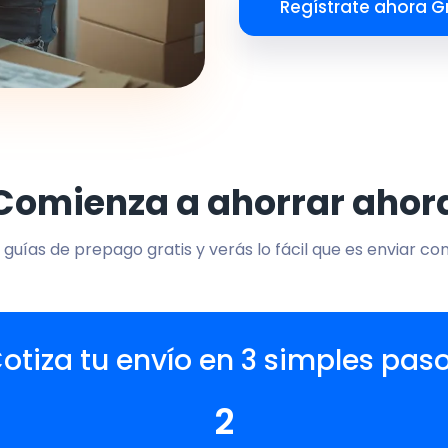
Regístrate ahora Gr
Comienza a ahorrar ahor
 guías de prepago gratis y verás lo fácil que es enviar co
otiza tu envío en 3 simples pas
2