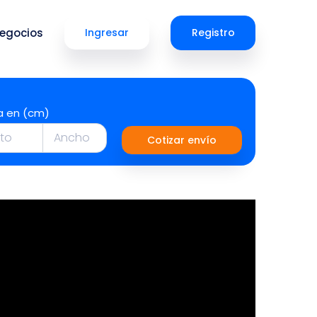
egocios
Ingresar
Registro
a en (cm)
Cotizar envío