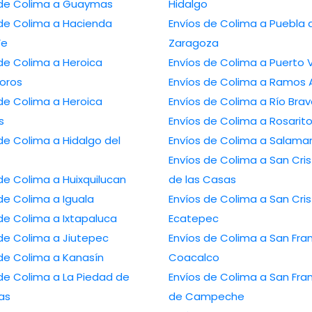
Envíos de Colima a Guaymas
Hidalgo
olima a Hacienda
Envíos de Colima a Puebla de
Fe
Zaragoza
Colima a Heroica
Envíos de Colima a P
oros
Envíos de Colima a R
Colima a Heroica
Envíos de Colima a Río Br
s
Envíos de Colima a Rosarit
lima a Hidalgo del
Envíos de Colima a Sa
Envíos de Colima a San Cristóbal
Envíos de Colima a Huixquilucan
de las Casas
Envíos de Colima a Iguala
Envíos de Colima a San Cristóbal
Envíos de Colima a Ixtapaluca
Ecatepec
Envíos de Colima a Jiutepec
Envíos de Colima a San Francisco
Envíos de Colima a Kanasín
Coacalco
lima a La Piedad de
Envíos de Colima a San Francisco
as
de Campeche