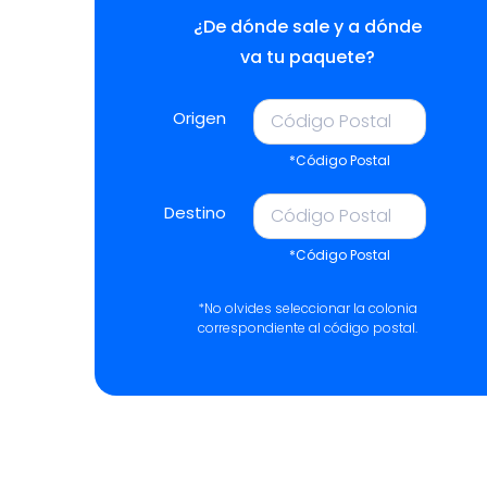
¿De dónde sale y a dónde
va tu paquete?
Origen
*Código Postal
Destino
*Código Postal
*No olvides seleccionar la colonia
correspondiente al código postal.