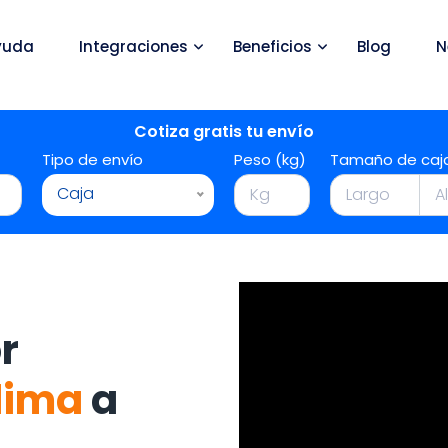
yuda
Integraciones
Beneficios
Blog
N
Cotiza gratis tu envío
Tipo de envío
Peso (kg)
Tamaño de caj
Caja
r
lima
a