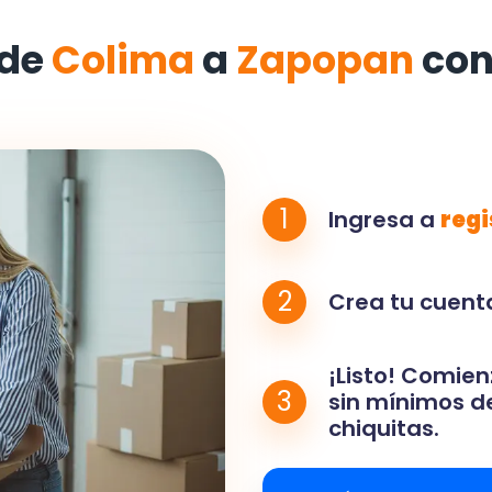
 de
Colima
a
Zapopan
con
1
Ingresa a
regi
2
Crea tu cuenta
¡Listo! Comien
3
sin mínimos de
chiquitas.