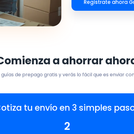
Regístrate ahora Gr
Comienza a ahorrar ahor
 guías de prepago gratis y verás lo fácil que es enviar co
otiza tu envío en 3 simples pas
2