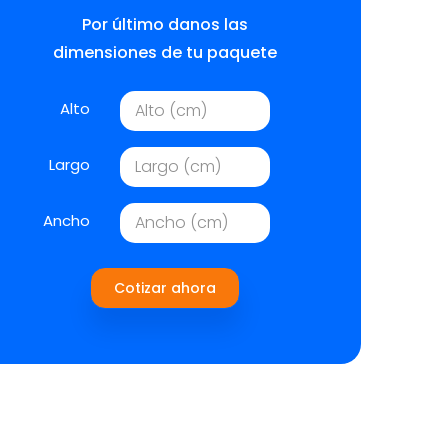
Por último danos las
dimensiones de tu paquete
Alto
Largo
Ancho
Cotizar ahora