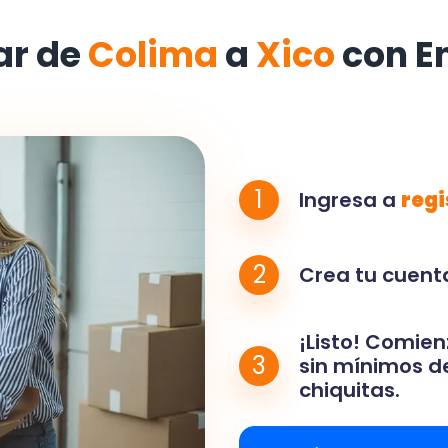
ar de
Colima
a
Xico
con E
1
Ingresa a
regi
2
Crea tu cuenta
¡Listo! Comien
3
sin mínimos de
chiquitas.