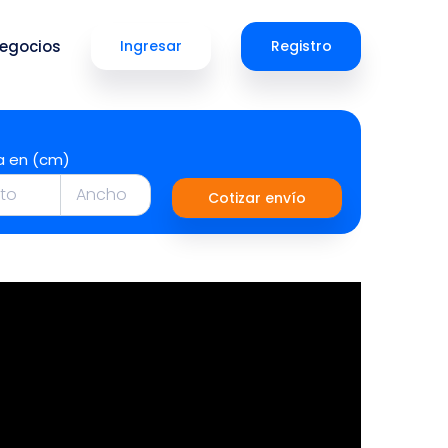
egocios
Ingresar
Registro
a en (cm)
Cotizar envío