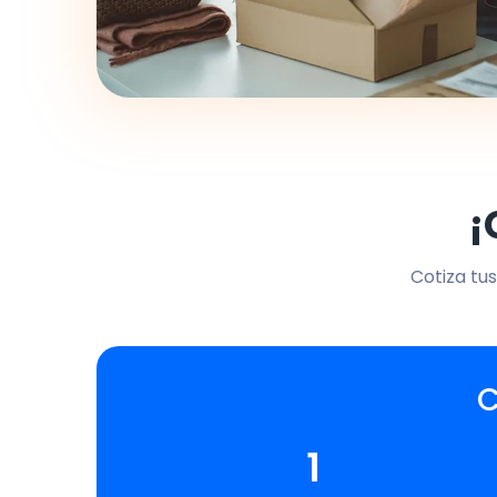
¡
Cotiza tus
C
1