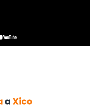
a
a
Xico