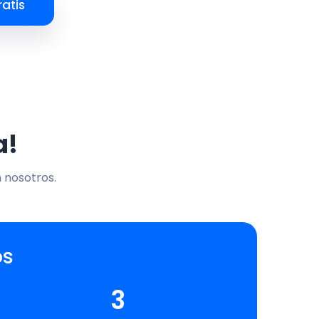
atis
a!
n nosotros.
os
3