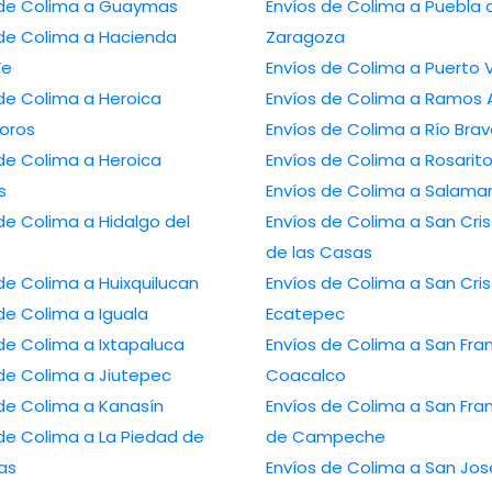
Envíos de Colima a Guaymas
Envíos de Colima a Puebla de
olima a Hacienda
Zaragoza
Fe
Envíos de Colima a P
Colima a Heroica
Envíos de Colima a R
oros
Envíos de Colima a Río Br
Colima a Heroica
Envíos de Colima a Rosarit
s
Envíos de Colima a Sa
lima a Hidalgo del
Envíos de Colima a San Cristóbal
de las Casas
Envíos de Colima a Huixquilucan
Envíos de Colima a San Cristóbal
Envíos de Colima a Iguala
Ecatepec
Envíos de Colima a Ixtapaluca
Envíos de Colima a San Francisco
Envíos de Colima a Jiutepec
Coacalco
Envíos de Colima a Kanasín
Envíos de Colima a San Francisco
lima a La Piedad de
de Campeche
as
Envíos de Colima a San José del