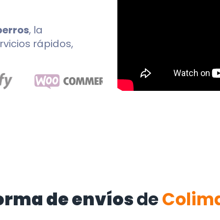
perros
, la
rvicios rápidos,
orma de envíos
de
Colim