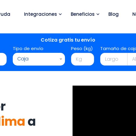
yuda
Integraciones
Beneficios
Blog
N
Cotiza gratis tu envío
Tipo de envío
Peso (kg)
Tamaño de caj
Caja
r
lima
a