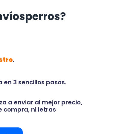
nvíosperros?
stro
.
 en 3 sencillos pasos.
za a enviar al mejor precio,
 compra, ni letras