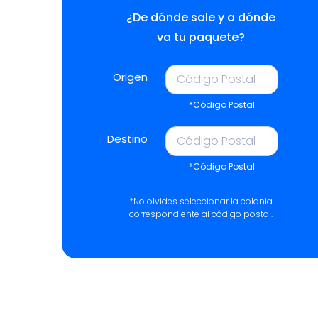
¿De dónde sale y a dónde
va tu paquete?
Origen
*Código Postal
Destino
*Código Postal
*No olvides seleccionar la colonia
correspondiente al código postal.