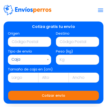
Cotiza gratis tu envío
Origen
Destino
Tipo de envío
Peso (kg)
Caja
Tamaño de caja en (cm)
Cotizar envío