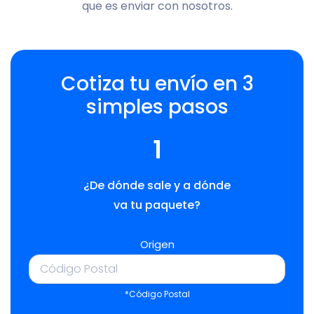
que es enviar con nosotros.
Cotiza tu envío en 3
simples pasos
1
¿De dónde sale y a dónde
va tu paquete?
Origen
*Código Postal