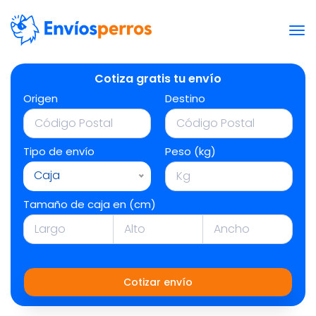
Cotiza gratis tu envío
Origen
Destino
Tipo de envío
Peso (kg)
Caja
Tamaño de caja en (cm)
Cotizar envío