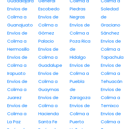
Guadalajara
General
Colima a
Colima a
Envíos de
Escobedo
Piedras
Soledad
Colima a
Envíos de
Negras
de
Guanajuato
Colima a
Envíos de
Graciano
Envíos de
Gómez
Colima a
Sánchez
Colima a
Palacio
Poza Rica
Envíos de
Hermosillo
Envíos de
de
Colima a
Envíos de
Colima a
Hidalgo
Tapachula
Colima a
Guadalupe
Envíos de
Envíos de
Irapuato
Envíos de
Colima a
Colima a
Envíos de
Colima a
Puebla
Tehuacán
Colima a
Guaymas
de
Envíos de
Juarez
Envíos de
Zaragoza
Colima a
Envíos de
Colima a
Envíos de
Temixco
Colima a
Hacienda
Colima a
Envíos de
La Paz
Santa Fe
Puerto
Colima a