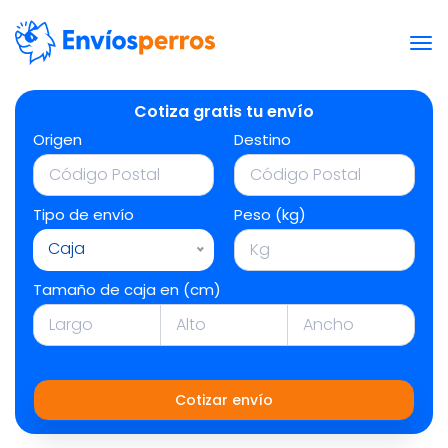
Cotiza gratis tu envío
Origen
Destino
Tipo de envío
Peso (kg)
Caja
Tamaño de caja en (cm)
Cotizar envío