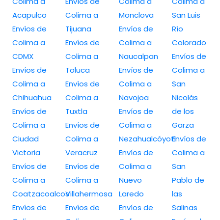
Colima a
Envíos de
Colima a
Colima a
Acapulco
Colima a
Monclova
San Luis
Envíos de
Tijuana
Envíos de
Río
Colima a
Envíos de
Colima a
Colorado
CDMX
Colima a
Naucalpan
Envíos de
Envíos de
Toluca
Envíos de
Colima a
Colima a
Envíos de
Colima a
San
Chihuahua
Colima a
Navojoa
Nicolás
Envíos de
Tuxtla
Envíos de
de los
Colima a
Envíos de
Colima a
Garza
Ciudad
Colima a
Nezahualcóyotl
Envíos de
Victoria
Veracruz
Envíos de
Colima a
Envíos de
Envíos de
Colima a
San
Colima a
Colima a
Nuevo
Pablo de
Coatzacoalcos
Villahermosa
Laredo
las
Envíos de
Envíos de
Envíos de
Salinas