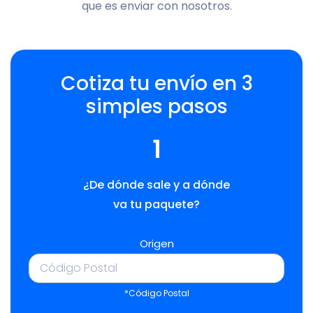
que es enviar con nosotros.
Cotiza tu envío en 3
simples pasos
1
¿De dónde sale y a dónde
va tu paquete?
Origen
*Código Postal