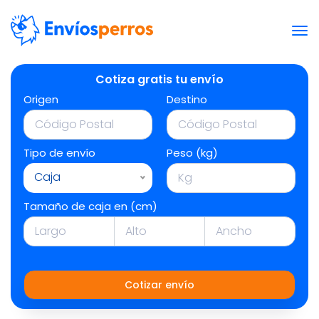
Cotiza gratis tu envío
Origen
Destino
Tipo de envío
Peso (kg)
Caja
Tamaño de caja en (cm)
Cotizar envío