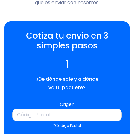
que es enviar con nosotros.
Cotiza tu envío en 3
simples pasos
1
¿De dónde sale y a dónde
va tu paquete?
Origen
*Código Postal