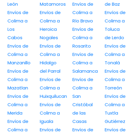
León
Matamoros
Envíos de
de Baz
Envíos de
Envíos de
Colima a
Envíos de
Colima a
Colima a
Río Bravo
Colima a
Los
Heroica
Envíos de
Toluca
Cabos
Nogales
Colima a
de Lerdo
Envíos de
Envíos de
Rosarito
Envíos de
Colima a
Colima a
Envíos de
Colima a
Manzanillo
Hidalgo
Colima a
Tonalá
Envíos de
del Parral
Salamanca
Envíos de
Colima a
Envíos de
Envíos de
Colima a
Mazatlan
Colima a
Colima a
Torreón
Envíos de
Huixquilucan
San
Envíos de
Colima a
Envíos de
Cristóbal
Colima a
Merida
Colima a
de las
Tuxtla
Envíos de
Iguala
Casas
Gutiérrez
Colima a
Envíos de
Envíos de
Envíos de