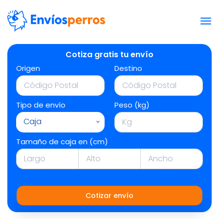
Cotiza gratis tu envío
Origen
Destino
Tipo de envío
Peso (kg)
Caja
Tamaño de caja en (cm)
Cotizar envío