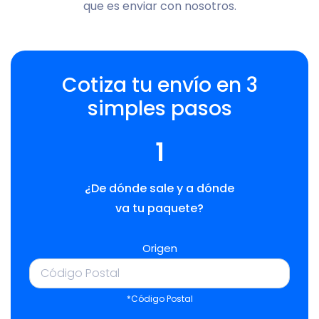
que es enviar con nosotros.
Cotiza tu envío en 3
simples pasos
1
¿De dónde sale y a dónde
va tu paquete?
Origen
*Código Postal