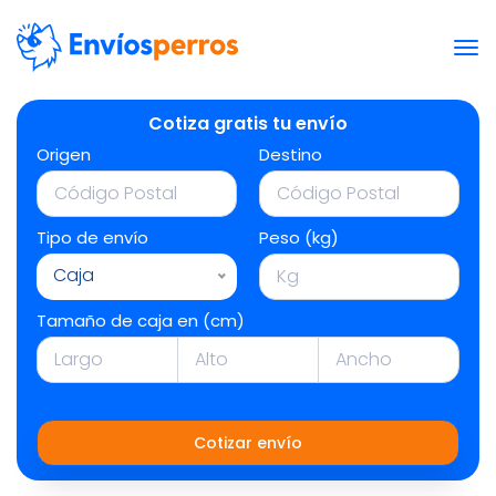
Cotiza gratis tu envío
Origen
Destino
Tipo de envío
Peso (kg)
Caja
Tamaño de caja en (cm)
Cotizar envío