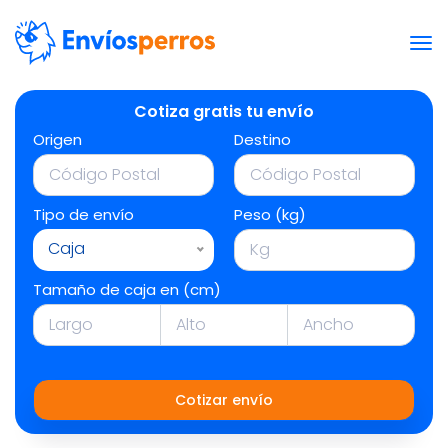
Cotiza gratis tu envío
Origen
Destino
Tipo de envío
Peso (kg)
Caja
Tamaño de caja en (cm)
Cotizar envío