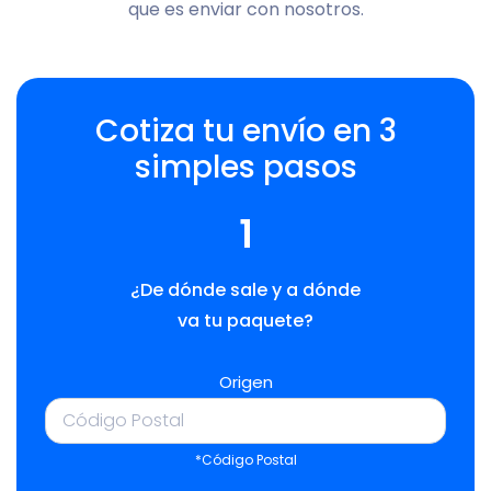
que es enviar con nosotros.
Cotiza tu envío en 3
simples pasos
1
¿De dónde sale y a dónde
va tu paquete?
Origen
*Código Postal