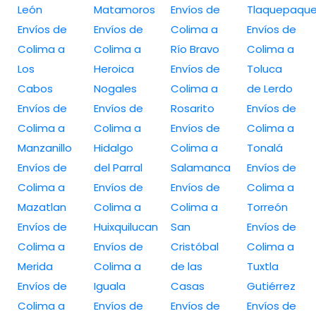
León
Matamoros
Envíos de
Tlaquepaqu
Envíos de
Envíos de
Colima a
Envíos de
Colima a
Colima a
Río Bravo
Colima a
Los
Heroica
Envíos de
Toluca
Cabos
Nogales
Colima a
de Lerdo
Envíos de
Envíos de
Rosarito
Envíos de
Colima a
Colima a
Envíos de
Colima a
Manzanillo
Hidalgo
Colima a
Tonalá
Envíos de
del Parral
Salamanca
Envíos de
Colima a
Envíos de
Envíos de
Colima a
Mazatlan
Colima a
Colima a
Torreón
Envíos de
Huixquilucan
San
Envíos de
Colima a
Envíos de
Cristóbal
Colima a
Merida
Colima a
de las
Tuxtla
Envíos de
Iguala
Casas
Gutiérrez
Colima a
Envíos de
Envíos de
Envíos de