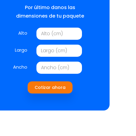
Por último danos las
dimensiones de tu paquete
Alto
Largo
Ancho
Cotizar ahora