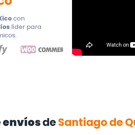
co
Xico
con
íos
líder para
micos.
 envíos
de
Santiago de Q