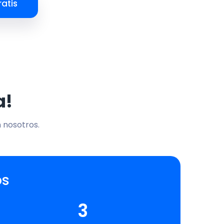
atis
a!
n nosotros.
os
3