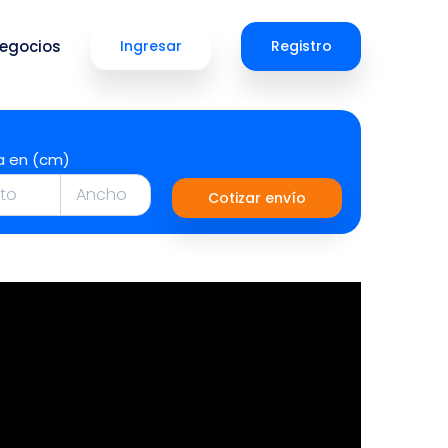
egocios
Ingresar
Registro
a en (cm)
Cotizar envío