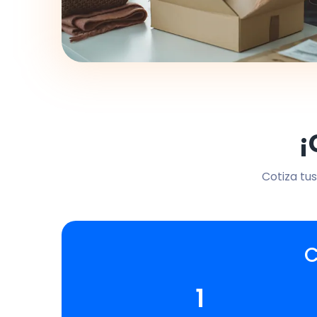
¡
Cotiza tus
C
1