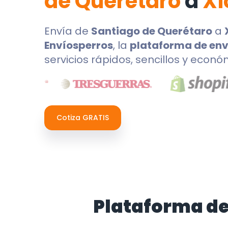
de Querétaro
a
Xi
Envía de
Santiago de Querétaro
a
Envíosperros
, la
plataforma de env
servicios rápidos, sencillos y econó
Cotiza GRATIS
Plataforma de