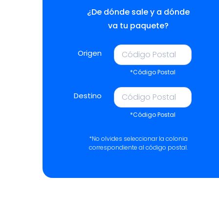
¿De dónde sale y a dónde
va tu paquete?
Origen
*Código Postal
Destino
*Código Postal
*No olvides seleccionar la colonia
correspondiente al código postal.