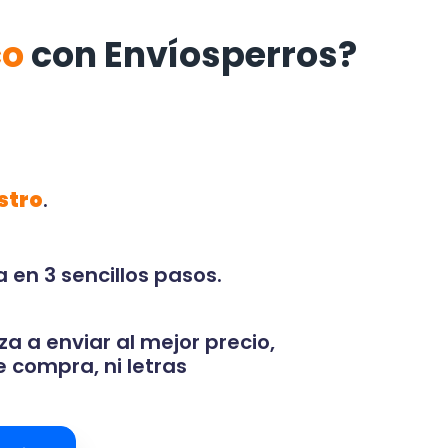
co
con Envíosperros?
stro
.
 en 3 sencillos pasos.
za a enviar al mejor precio,
 compra, ni letras