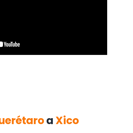
uerétaro
a
Xico