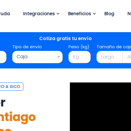
yuda
Integraciones
Beneficios
Blog
N
Cotiza gratis tu envío
Tipo de envío
Peso (kg)
Tamaño de caj
Caja
RO A XICO
r
ntiago