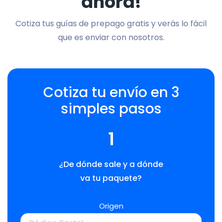
ahora!
Cotiza tus guías de prepago gratis y verás lo fácil
que es enviar con nosotros.
Cotiza tu envío en 3
simples pasos
1
¿De dónde sale y a dónde
va tu paquete?
Origen