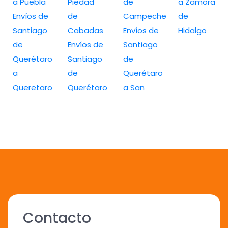
a Puebla
Piedad
de
a Zamora
Envíos de
de
Campeche
de
Santiago
Cabadas
Envíos de
Hidalgo
de
Envíos de
Santiago
Querétaro
Santiago
de
a
de
Querétaro
Queretaro
Querétaro
a San
Contacto