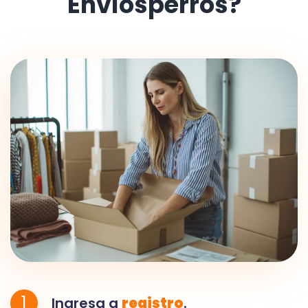
Envíosperros?
1
Ingresa a
registro
.