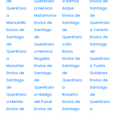
de
Querétaro
a Ramos
Envíos de
Querétaro
a Heroica
Arizpe
Santiago
a
Matamoros
Envíos de
de
Manzanillo
Envíos de
Santiago
Querétaro
Envíos de
Santiago
de
a Torreón
Santiago
de
Querétaro
Envíos de
de
Querétaro
a Río
Santiago
Querétaro
a Heroica
Bravo
de
a
Nogales
Envíos de
Querétaro
Mazatlan
Envíos de
Santiago
a Tuxtla
Envíos de
Santiago
de
Gutiérrez
Santiago
de
Querétaro
Envíos de
de
Querétaro
a
Santiago
Querétaro
a Hidalgo
Rosarito
de
a Merida
del Parral
Envíos de
Querétaro
Envíos de
Envíos de
Santiago
a