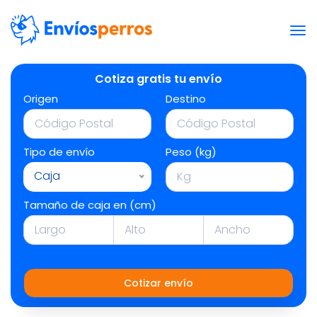
Cotiza gratis tu envío
Origen
Destino
Tipo de envío
Peso (kg)
Caja
Tamaño de caja en (cm)
Cotizar envío