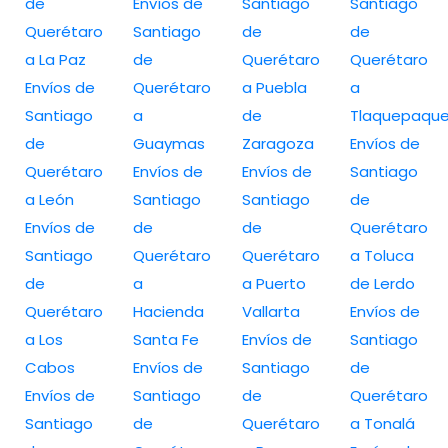
de
Envíos de
Santiago
Santiago
Querétaro
Santiago
de
de
a La Paz
de
Querétaro
Querétaro
Envíos de
Querétaro
a Puebla
a
Santiago
a
de
Tlaquepaqu
de
Guaymas
Zaragoza
Envíos de
Querétaro
Envíos de
Envíos de
Santiago
a León
Santiago
Santiago
de
Envíos de
de
de
Querétaro
Santiago
Querétaro
Querétaro
a Toluca
de
a
a Puerto
de Lerdo
Querétaro
Hacienda
Vallarta
Envíos de
a Los
Santa Fe
Envíos de
Santiago
Cabos
Envíos de
Santiago
de
Envíos de
Santiago
de
Querétaro
Santiago
de
Querétaro
a Tonalá