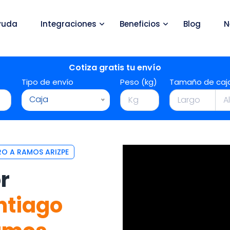
yuda
Integraciones
Beneficios
Blog
N
Cotiza gratis tu envío
Tipo de envío
Peso (kg)
Tamaño de caj
Caja
O A RAMOS ARIZPE
r
ntiago