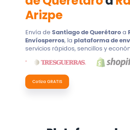
de Querétaro
a
R
Arizpe
Envía de
Santiago de Querétaro
a
Envíosperros
, la
plataforma de env
servicios rápidos, sencillos y econó
Cotiza GRATIS