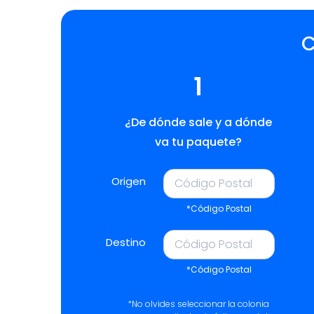
C
1
¿De dónde sale y a dónde
va tu paquete?
Origen
*Código Postal
Destino
*Código Postal
*No olvides seleccionar la colonia