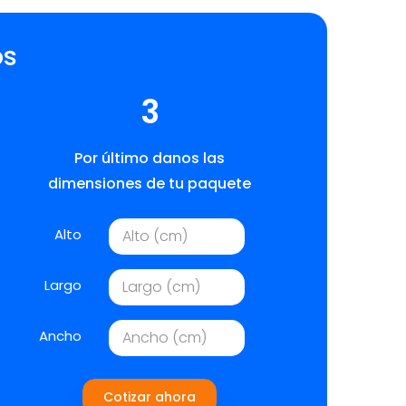
os
3
Por último danos las
dimensiones de tu paquete
Alto
Largo
Ancho
Cotizar ahora