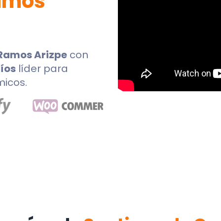
amos
Ramos Arizpe
con
íos
líder para
micos.