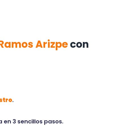
Ramos Arizpe
con
stro
.
 en 3 sencillos pasos.