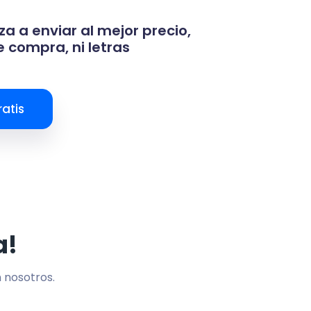
za a enviar al mejor precio,
 compra, ni letras
atis
a!
n nosotros.