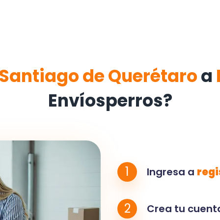
Santiago de Querétaro
a
Envíosperros?
1
Ingresa a
regi
2
Crea tu cuenta