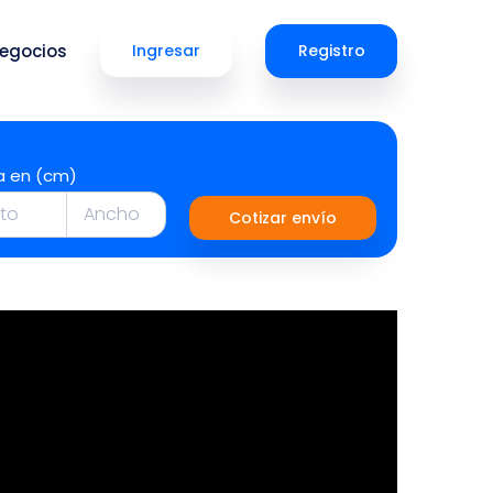
egocios
Ingresar
Registro
a en (cm)
Cotizar envío