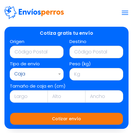
Cotiza gratis tu envío
Origen
Destino
Tipo de envío
Peso (kg)
Caja
Tamaño de caja en (cm)
Cotizar envío