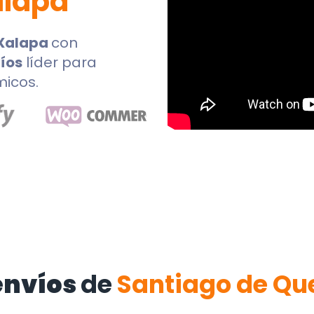
lapa
Xalapa
con
íos
líder para
micos.
envíos
de
Santiago de Qu