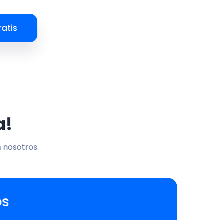
atis
a!
n nosotros.
os