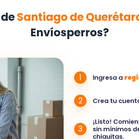
 de
Santiago de Querétar
Envíosperros?
1
Ingresa a
regi
2
Crea tu cuenta
¡Listo! Comien
3
sin mínimos de
chiquitas.