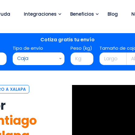
yuda
Integraciones
Beneficios
Blog
N
Cotiza gratis tu envío
Tipo de envío
Peso (kg)
Tamaño de caj
Caja
RO A XALAPA
r
ntiago