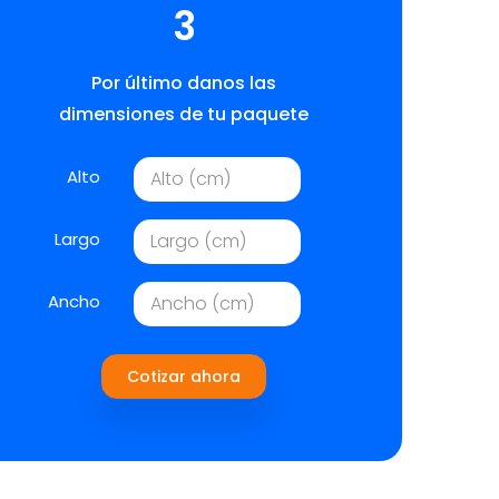
3
Por último danos las
dimensiones de tu paquete
Alto
Largo
Ancho
Cotizar ahora