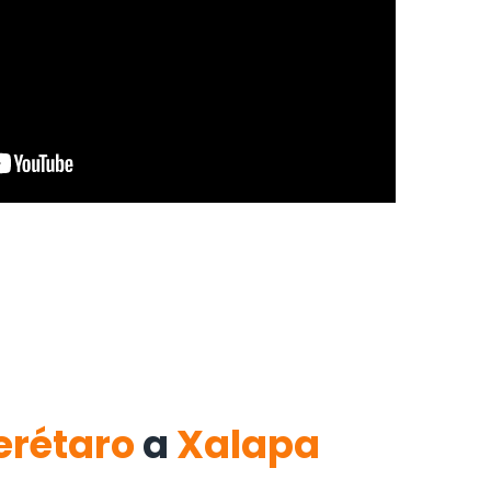
erétaro
a
Xalapa