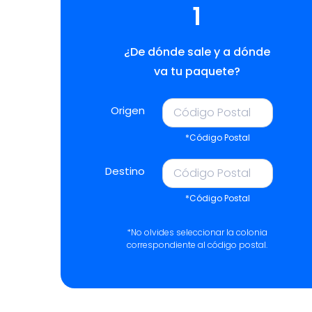
1
¿De dónde sale y a dónde
va tu paquete?
Origen
*Código Postal
Destino
*Código Postal
*No olvides seleccionar la colonia
correspondiente al código postal.