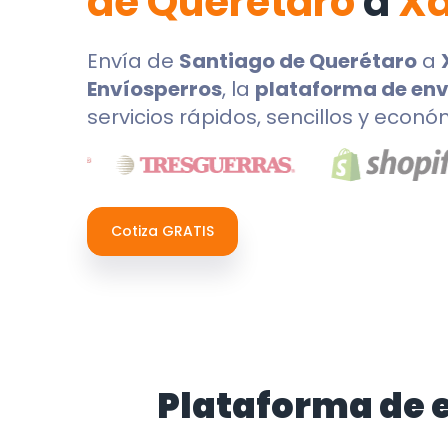
de Querétaro
a
Xa
Envía de
Santiago de Querétaro
a
Envíosperros
, la
plataforma de env
servicios rápidos, sencillos y econó
Cotiza GRATIS
Plataforma de 