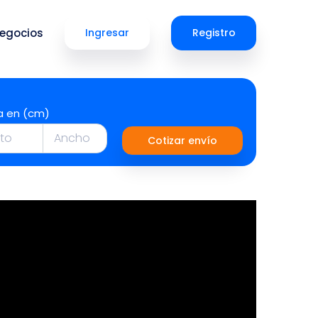
egocios
Ingresar
Registro
a en (cm)
Cotizar envío