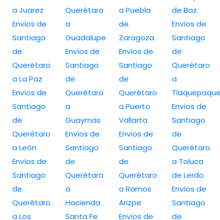
a Juarez
Querétaro
a Puebla
de Baz
Envíos de
a
de
Envíos de
Santiago
Guadalupe
Zaragoza
Santiago
de
Envíos de
Envíos de
de
Querétaro
Santiago
Santiago
Querétaro
a La Paz
de
de
a
Envíos de
Querétaro
Querétaro
Tlaquepaqu
Santiago
a
a Puerto
Envíos de
de
Guaymas
Vallarta
Santiago
Querétaro
Envíos de
Envíos de
de
a León
Santiago
Santiago
Querétaro
Envíos de
de
de
a Toluca
Santiago
Querétaro
Querétaro
de Lerdo
de
a
a Ramos
Envíos de
Querétaro
Hacienda
Arizpe
Santiago
a Los
Santa Fe
Envíos de
de