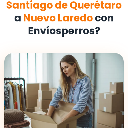
Santiago de Querétaro
a
Nuevo Laredo
con
Envíosperros?