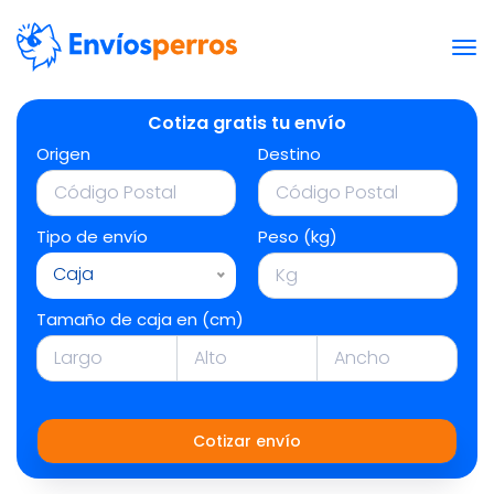
Cotiza gratis tu envío
Origen
Destino
Tipo de envío
Peso (kg)
Caja
Tamaño de caja en (cm)
Cotizar envío