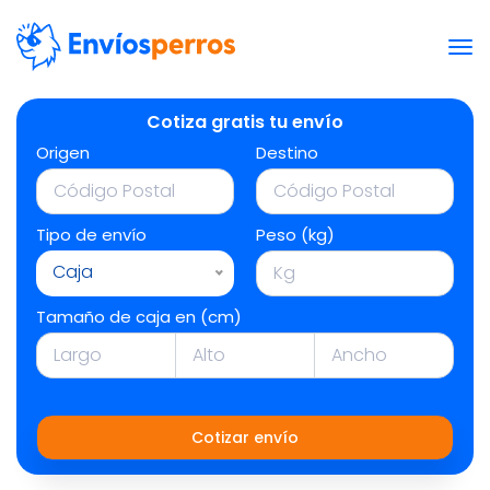
Cotiza gratis tu envío
Origen
Destino
Tipo de envío
Peso (kg)
Caja
Tamaño de caja en (cm)
Cotizar envío