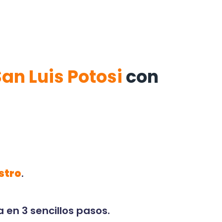
San Luis Potosi
con
stro
.
 en 3 sencillos pasos.