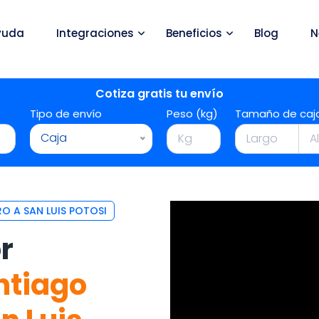
yuda
Integraciones
Beneficios
Blog
N
Cotiza gratis tu envío
Tipo de envío
Peso (kg)
Tamaño de caj
Caja
 A SAN LUIS POTOSI
r
ntiago