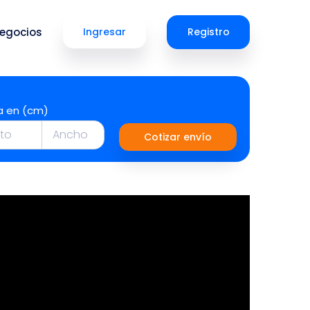
egocios
Ingresar
Registro
a en (cm)
Cotizar envío