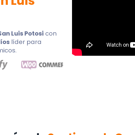
n Luis
San Luis Potosi
con
íos
líder para
micos.