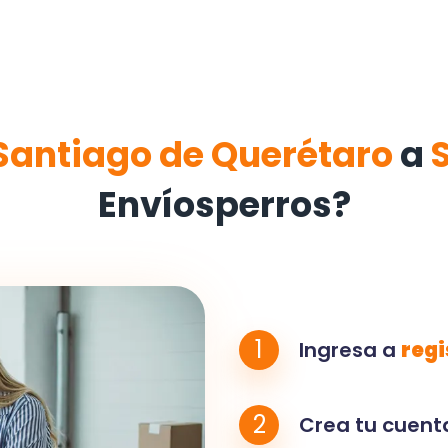
Santiago de Querétaro
a
Envíosperros?
1
Ingresa a
regi
2
Crea tu cuenta