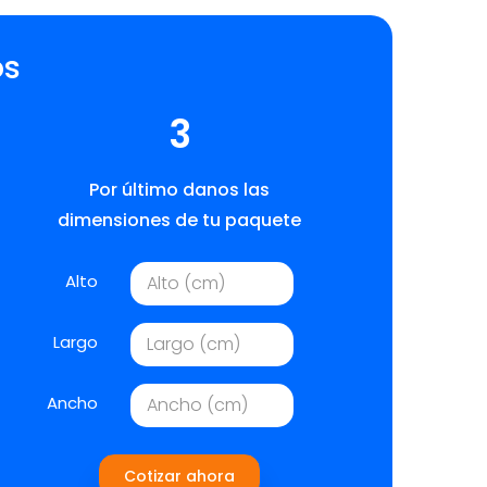
os
3
Por último danos las
dimensiones de tu paquete
Alto
Largo
Ancho
Cotizar ahora