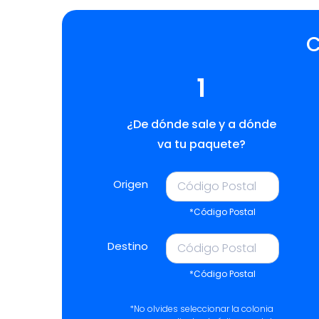
C
1
¿De dónde sale y a dónde
va tu paquete?
Origen
*Código Postal
Destino
*Código Postal
*No olvides seleccionar la colonia