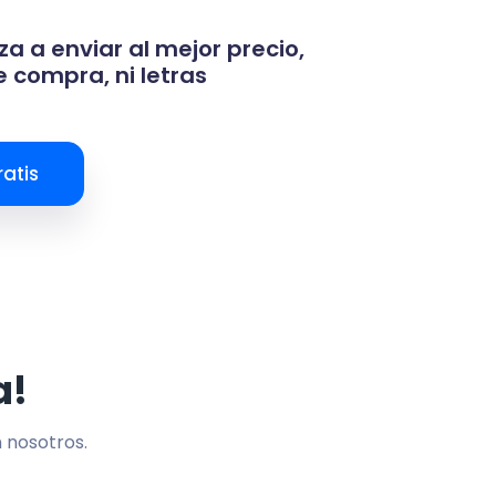
za a enviar al mejor precio,
 compra, ni letras
atis
a!
n nosotros.