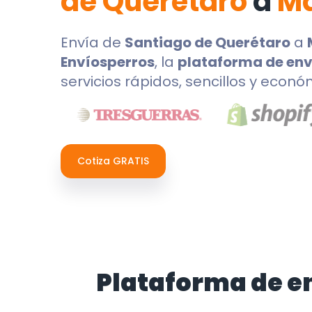
de Querétaro
a
Ma
Envía de
Santiago de Querétaro
a
Envíosperros
, la
plataforma de env
servicios rápidos, sencillos y econó
Cotiza GRATIS
Plataforma de e