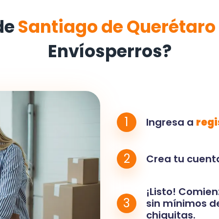
de
Santiago de Querétaro
Envíosperros?
1
Ingresa a
regi
2
Crea tu cuenta
¡Listo! Comien
3
sin mínimos de
chiquitas.