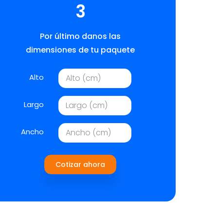
3
Por último danos las
dimensiones de tu paquete
Alto
Largo
Ancho
Cotizar ahora