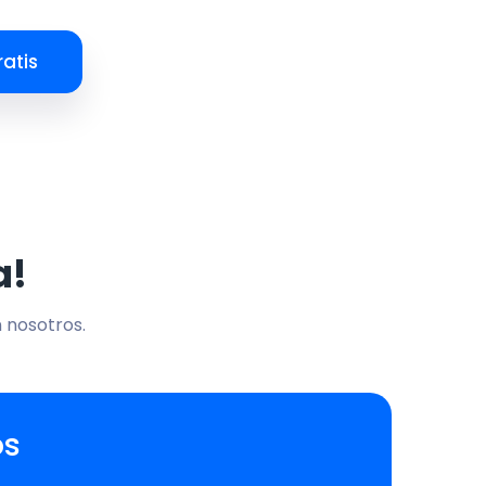
atis
a!
n nosotros.
os