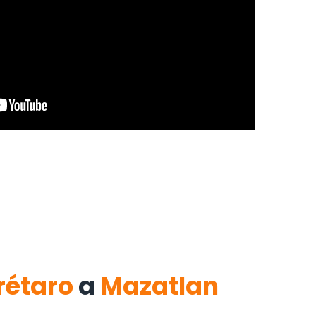
rétaro
a
Mazatlan