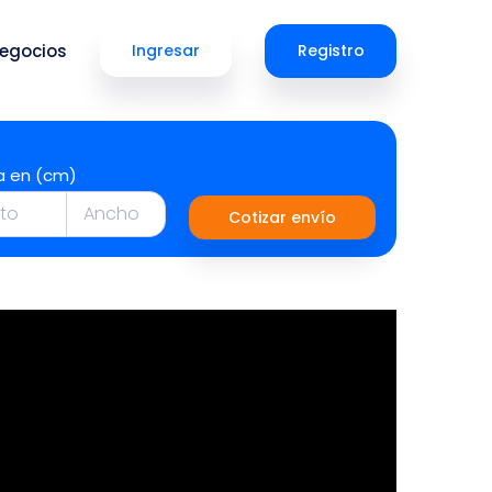
egocios
Ingresar
Registro
a en (cm)
Cotizar envío