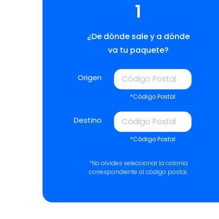
1
¿De dónde sale y a dónde
va tu paquete?
Origen
*Código Postal
Destino
*Código Postal
*No olvides seleccionar la colonia
correspondiente al código postal.