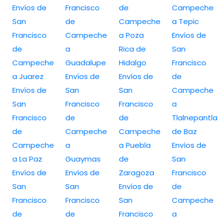
Envíos de
Francisco
de
Campeche
San
de
Campeche
a Tepic
Francisco
Campeche
a Poza
Envíos de
de
a
Rica de
San
Campeche
Guadalupe
Hidalgo
Francisco
a Juarez
Envíos de
Envíos de
de
Envíos de
San
San
Campeche
San
Francisco
Francisco
a
Francisco
de
de
Tlalnepantla
de
Campeche
Campeche
de Baz
Campeche
a
a Puebla
Envíos de
a La Paz
Guaymas
de
San
Envíos de
Envíos de
Zaragoza
Francisco
San
San
Envíos de
de
Francisco
Francisco
San
Campeche
de
de
Francisco
a