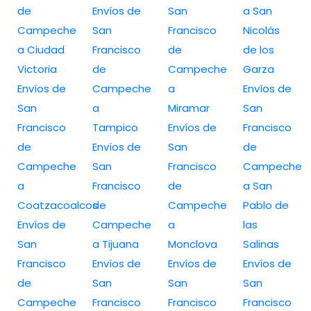
de
Envíos de
San
a San
Campeche
San
Francisco
Nicolás
a Ciudad
Francisco
de
de los
Victoria
de
Campeche
Garza
Envíos de
Campeche
a
Envíos de
San
a
Miramar
San
Francisco
Tampico
Envíos de
Francisco
de
Envíos de
San
de
Campeche
San
Francisco
Campeche
a
Francisco
de
a San
Coatzacoalcos
de
Campeche
Pablo de
Envíos de
Campeche
a
las
San
a Tijuana
Monclova
Salinas
Francisco
Envíos de
Envíos de
Envíos de
de
San
San
San
Campeche
Francisco
Francisco
Francisco