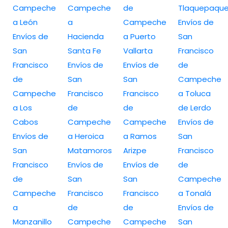
Campeche
Campeche
de
Tlaquepaqu
a León
a
Campeche
Envíos de
Envíos de
Hacienda
a Puerto
San
San
Santa Fe
Vallarta
Francisco
Francisco
Envíos de
Envíos de
de
de
San
San
Campeche
Campeche
Francisco
Francisco
a Toluca
a Los
de
de
de Lerdo
Cabos
Campeche
Campeche
Envíos de
Envíos de
a Heroica
a Ramos
San
San
Matamoros
Arizpe
Francisco
Francisco
Envíos de
Envíos de
de
de
San
San
Campeche
Campeche
Francisco
Francisco
a Tonalá
a
de
de
Envíos de
Manzanillo
Campeche
Campeche
San