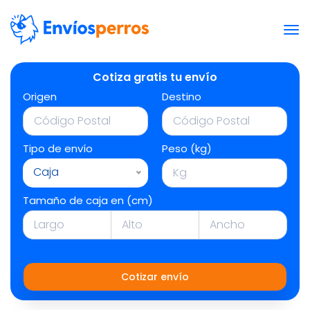
Cotiza gratis tu envío
Origen
Destino
Tipo de envío
Peso (kg)
Caja
Tamaño de caja en (cm)
Cotizar envío