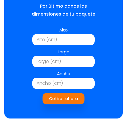
Por último danos las
dimensiones de tu paquete
Alto
Largo
Ancho
Cotizar ahora