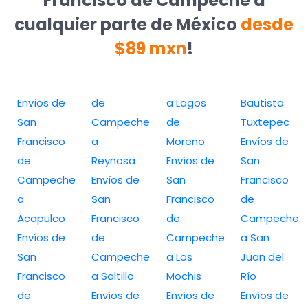
Francisco de Campeche a
cualquier parte de México
desde
$89 mxn
!
Envíos de
de
a Lagos
Bautista
San
Campeche
de
Tuxtepec
Francisco
a
Moreno
Envíos de
de
Reynosa
Envíos de
San
Campeche
Envíos de
San
Francisco
a
San
Francisco
de
Acapulco
Francisco
de
Campeche
Envíos de
de
Campeche
a San
San
Campeche
a Los
Juan del
Francisco
a Saltillo
Mochis
Río
de
Envíos de
Envíos de
Envíos de