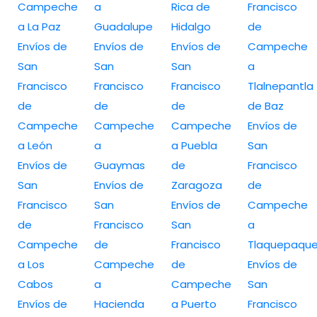
Campeche
a
Rica de
Francisco
a La Paz
Guadalupe
Hidalgo
de
Envíos de
Envíos de
Envíos de
Campeche
San
San
San
a
Francisco
Francisco
Francisco
Tlalnepantla
de
de
de
de Baz
Campeche
Campeche
Campeche
Envíos de
a León
a
a Puebla
San
Envíos de
Guaymas
de
Francisco
San
Envíos de
Zaragoza
de
Francisco
San
Envíos de
Campeche
de
Francisco
San
a
Campeche
de
Francisco
Tlaquepaqu
a Los
Campeche
de
Envíos de
Cabos
a
Campeche
San
Envíos de
Hacienda
a Puerto
Francisco