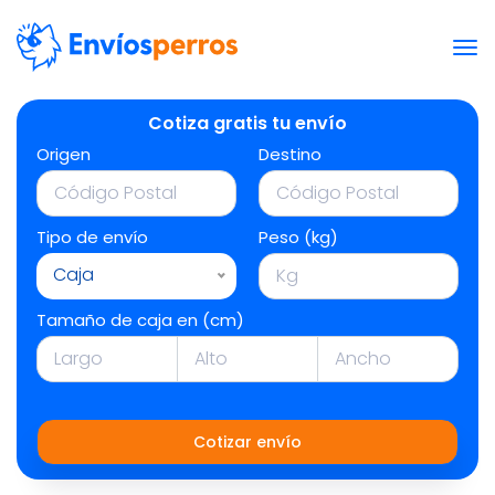
Cotiza gratis tu envío
Origen
Destino
Tipo de envío
Peso (kg)
Caja
Tamaño de caja en (cm)
Cotizar envío