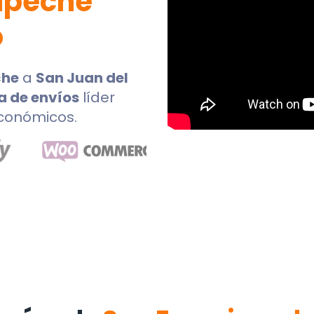
mpeche
o
che
a
San Juan del
a de envíos
líder
económicos.