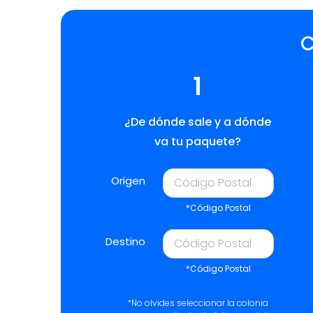
C
1
¿De dónde sale y a dónde
va tu paquete?
Origen
*Código Postal
Destino
*Código Postal
*No olvides seleccionar la colonia