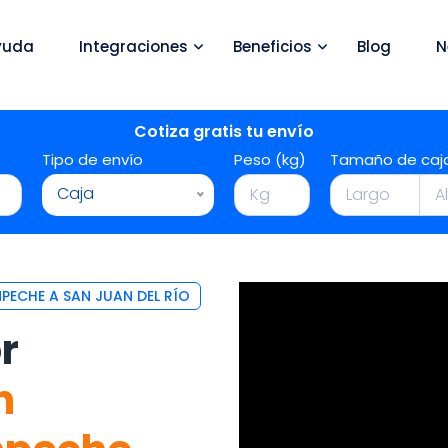
yuda
Integraciones
Beneficios
Blog
N
Cotiza gratis tu envío
Tipo de envío
Peso (kg)
Tamaño de caj
Caja
ECHE A SAN JUAN DEL RÍO
r
n