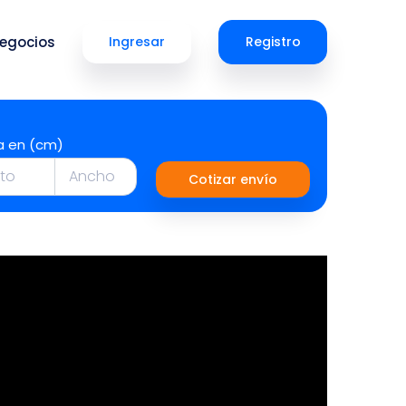
egocios
Ingresar
Registro
a en (cm)
Cotizar envío