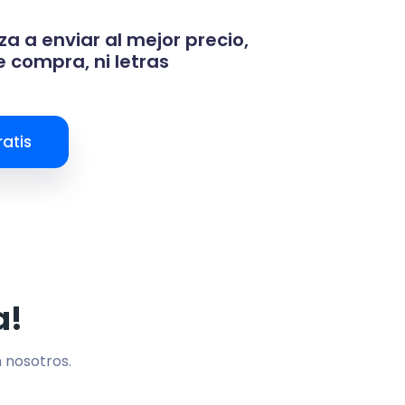
za a enviar al mejor precio,
 compra, ni letras
atis
a!
n nosotros.