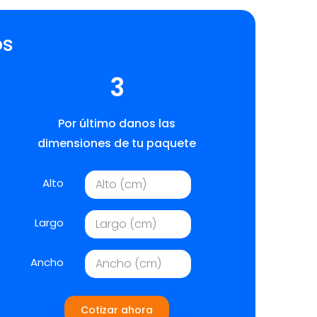
os
3
Por último danos las
dimensiones de tu paquete
Alto
Largo
Ancho
Cotizar ahora