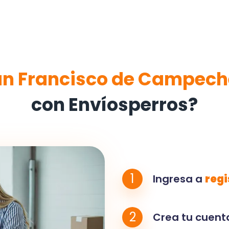
an Francisco de Campech
con Envíosperros?
1
Ingresa a
regi
2
Crea tu cuenta