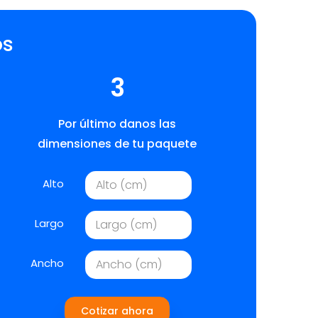
os
3
Por último danos las
dimensiones de tu paquete
Alto
Largo
Ancho
Cotizar ahora