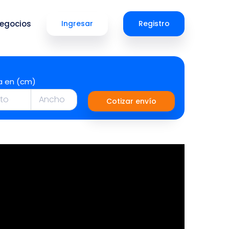
egocios
Ingresar
Registro
a en (cm)
Cotizar envío