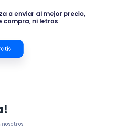
za a enviar al mejor precio,
 compra, ni letras
atis
a!
n nosotros.