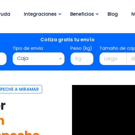
yuda
Integraciones
Beneficios
Blog
N
Cotiza gratis tu envío
Tipo de envío
Peso (kg)
Tamaño de caj
Caja
MPECHE A MIRAMAR
r
n