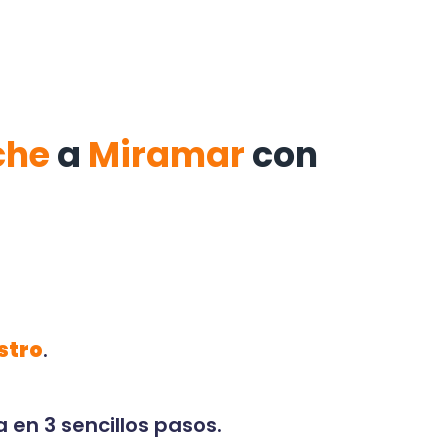
che
a
Miramar
con
stro
.
 en 3 sencillos pasos.