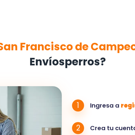
San Francisco de Campe
Envíosperros?
1
Ingresa a
regi
2
Crea tu cuenta