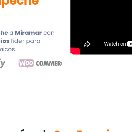
mpeche
che
a
Miramar
con
íos
líder para
micos.