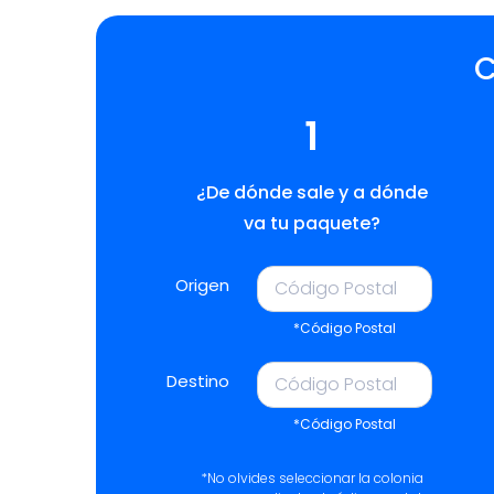
C
1
¿De dónde sale y a dónde
va tu paquete?
Origen
*Código Postal
Destino
*Código Postal
*No olvides seleccionar la colonia