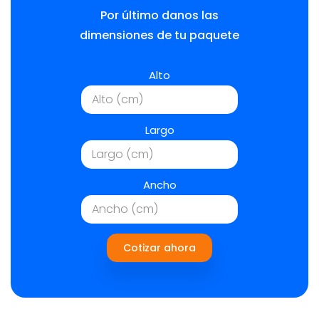
Por último danos las
dimensiones de tu paquete
Alto
Largo
Ancho
Cotizar ahora