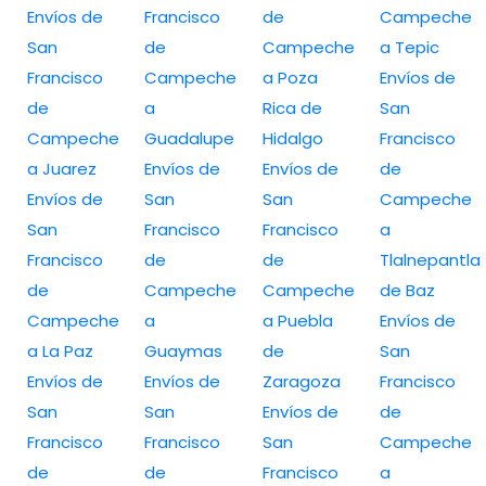
Envíos de
Francisco
de
Campeche
San
de
Campeche
a Tepic
Francisco
Campeche
a Poza
Envíos de
de
a
Rica de
San
Campeche
Guadalupe
Hidalgo
Francisco
a Juarez
Envíos de
Envíos de
de
Envíos de
San
San
Campeche
San
Francisco
Francisco
a
Francisco
de
de
Tlalnepantla
de
Campeche
Campeche
de Baz
Campeche
a
a Puebla
Envíos de
a La Paz
Guaymas
de
San
Envíos de
Envíos de
Zaragoza
Francisco
San
San
Envíos de
de
Francisco
Francisco
San
Campeche
de
de
Francisco
a