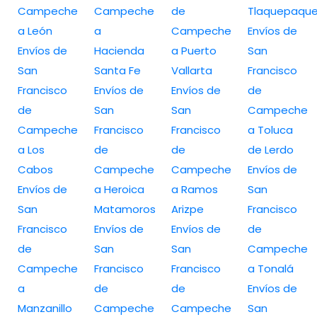
Campeche
Campeche
de
Tlaquepaqu
a León
a
Campeche
Envíos de
Envíos de
Hacienda
a Puerto
San
San
Santa Fe
Vallarta
Francisco
Francisco
Envíos de
Envíos de
de
de
San
San
Campeche
Campeche
Francisco
Francisco
a Toluca
a Los
de
de
de Lerdo
Cabos
Campeche
Campeche
Envíos de
Envíos de
a Heroica
a Ramos
San
San
Matamoros
Arizpe
Francisco
Francisco
Envíos de
Envíos de
de
de
San
San
Campeche
Campeche
Francisco
Francisco
a Tonalá
a
de
de
Envíos de
Manzanillo
Campeche
Campeche
San