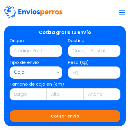
Cotiza gratis tu envío
Origen
Destino
Tipo de envío
Peso (kg)
Caja
Tamaño de caja en (cm)
Cotizar envío