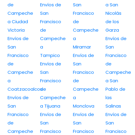
de
Envíos de
San
a San
Campeche
San
Francisco
Nicolás
a Ciudad
Francisco
de
de los
Victoria
de
Campeche
Garza
Envíos de
Campeche
a
Envíos de
San
a
Miramar
San
Francisco
Tampico
Envíos de
Francisco
de
Envíos de
San
de
Campeche
San
Francisco
Campeche
a
Francisco
de
a San
Coatzacoalcos
de
Campeche
Pablo de
Envíos de
Campeche
a
las
San
a Tijuana
Monclova
Salinas
Francisco
Envíos de
Envíos de
Envíos de
de
San
San
San
Campeche
Francisco
Francisco
Francisco