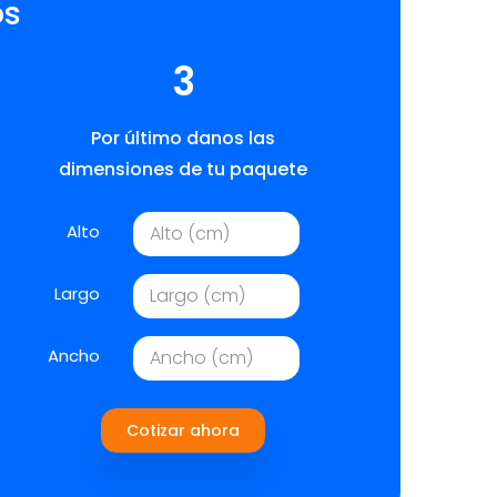
os
3
Por último danos las
dimensiones de tu paquete
Alto
Largo
Ancho
Cotizar ahora