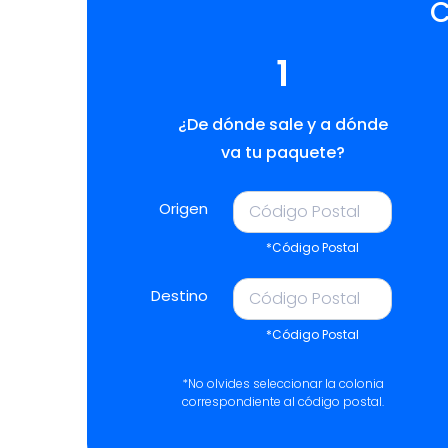
C
1
¿De dónde sale y a dónde
va tu paquete?
Origen
*Código Postal
Destino
*Código Postal
*No olvides seleccionar la colonia
correspondiente al código postal.