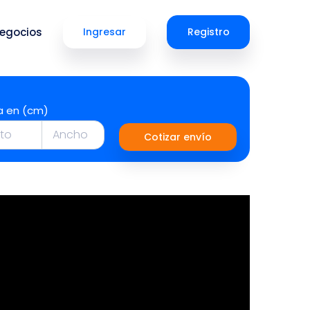
egocios
Ingresar
Registro
a en (cm)
Cotizar envío