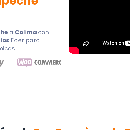
mpeche
che
a
Colima
con
íos
líder para
micos.