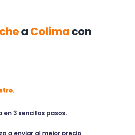
eche
a
Colima
con
stro
.
 en 3 sencillos pasos.
za a enviar al mejor precio,