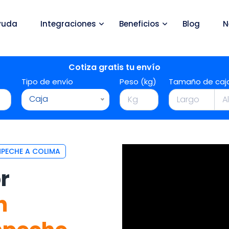
yuda
Integraciones
Beneficios
Blog
N
Cotiza gratis tu envío
Tipo de envío
Peso (kg)
Tamaño de caj
Caja
PECHE A COLIMA
r
n