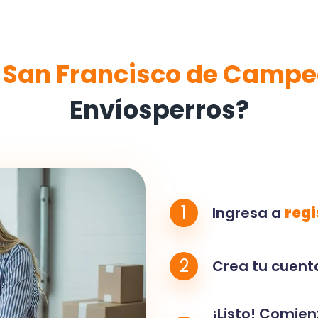
e
San Francisco de Camp
Envíosperros?
1
Ingresa a
regi
2
Crea tu cuenta
¡Listo! Comien