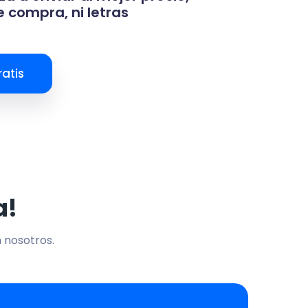
 compra, ni letras
atis
a!
n nosotros.