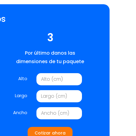
os
3
Por último danos las
dimensiones de tu paquete
Alto
Largo
Ancho
Cotizar ahora