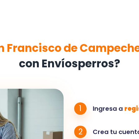
n Francisco de Campech
con Envíosperros?
1
Ingresa a
regi
2
Crea tu cuenta