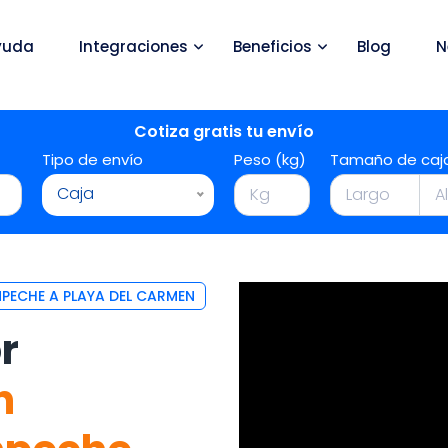
yuda
Integraciones
Beneficios
Blog
N
Cotiza gratis tu envío
Tipo de envío
Peso (kg)
Tamaño de caj
Caja
PECHE A PLAYA DEL CARMEN
r
n