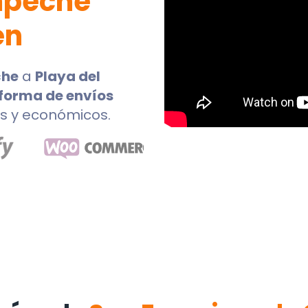
mpeche
en
che
a
Playa del
forma de envíos
los y económicos.