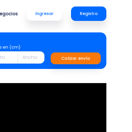
egocios
Ingresar
Registro
a en (cm)
Cotizar envío