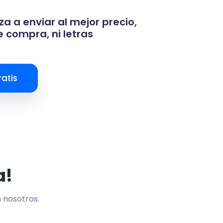
za a enviar al mejor precio,
 compra, ni letras
atis
a!
n nosotros.