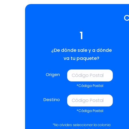
C
1
¿De dónde sale y a dónde
va tu paquete?
Origen
*Código Postal
Destino
*Código Postal
*No olvides seleccionar la colonia