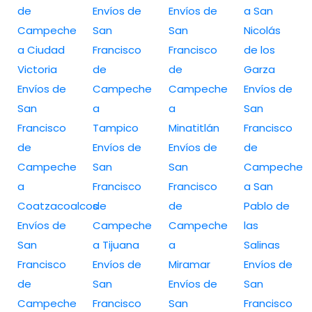
de
Envíos de
Envíos de
a San
Campeche
San
San
Nicolás
a Ciudad
Francisco
Francisco
de los
Victoria
de
de
Garza
Envíos de
Campeche
Campeche
Envíos de
San
a
a
San
Francisco
Tampico
Minatitlán
Francisco
de
Envíos de
Envíos de
de
Campeche
San
San
Campeche
a
Francisco
Francisco
a San
Coatzacoalcos
de
de
Pablo de
Envíos de
Campeche
Campeche
las
San
a Tijuana
a
Salinas
Francisco
Envíos de
Miramar
Envíos de
de
San
Envíos de
San
Campeche
Francisco
San
Francisco