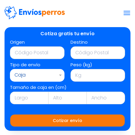
Cotiza gratis tu envío
Origen
Destino
Tipo de envío
Peso (kg)
Caja
Tamaño de caja en (cm)
Cotizar envío