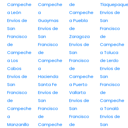
Campeche
Campeche
de
Tlaquepaqu
a León
a
Campeche
Envíos de
Envíos de
Guaymas
a Puebla
San
San
Envíos de
de
Francisco
Francisco
San
Zaragoza
de
de
Francisco
Envíos de
Campeche
Campeche
de
San
a Toluca
a Los
Campeche
Francisco
de Lerdo
Cabos
a
de
Envíos de
Envíos de
Hacienda
Campeche
San
San
Santa Fe
a Puerto
Francisco
Francisco
Envíos de
Vallarta
de
de
San
Envíos de
Campeche
Campeche
Francisco
San
a Tonalá
a
de
Francisco
Envíos de
Manzanillo
Campeche
de
San