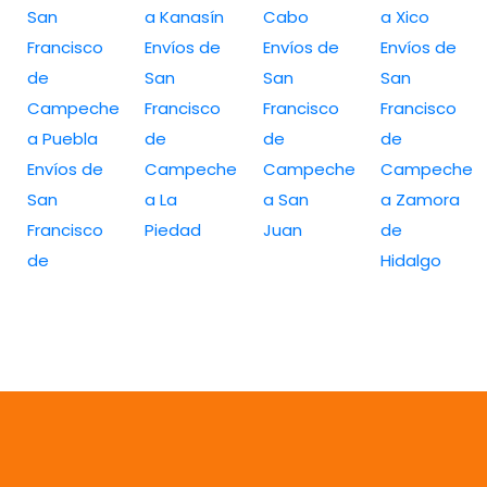
San
a Kanasín
Cabo
a Xico
Francisco
Envíos de
Envíos de
Envíos de
de
San
San
San
Campeche
Francisco
Francisco
Francisco
a Puebla
de
de
de
Envíos de
Campeche
Campeche
Campeche
San
a La
a San
a Zamora
Francisco
Piedad
Juan
de
de
Hidalgo