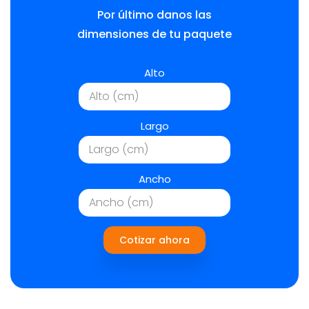
Por último danos las
dimensiones de tu paquete
Alto
Largo
Ancho
Cotizar ahora