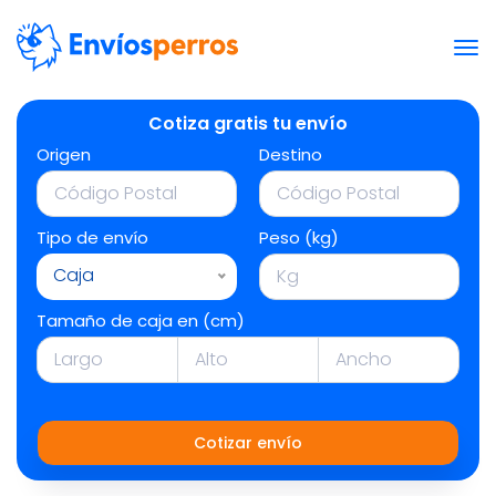
Cotiza gratis tu envío
Origen
Destino
Tipo de envío
Peso (kg)
Caja
Tamaño de caja en (cm)
Cotizar envío