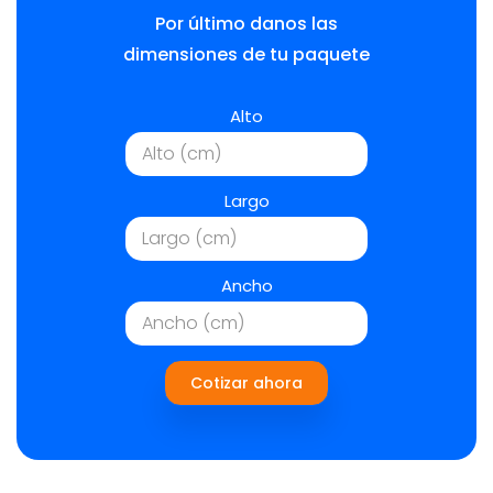
Por último danos las
dimensiones de tu paquete
Alto
Largo
Ancho
Cotizar ahora