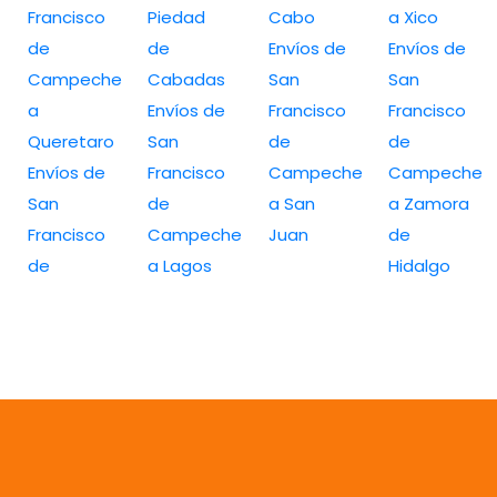
Francisco
Piedad
Cabo
a Xico
de
de
Envíos de
Envíos de
Campeche
Cabadas
San
San
a
Envíos de
Francisco
Francisco
Queretaro
San
de
de
Envíos de
Francisco
Campeche
Campeche
San
de
a San
a Zamora
Francisco
Campeche
Juan
de
de
a Lagos
Hidalgo