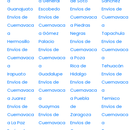
a
a General
de Soto
Sánchez
Guanajuato
Escobedo
Envíos de
Envíos de
Envíos de
Envíos de
Cuernavaca
Cuernavaca
Cuernavaca
Cuernavaca
a Piedras
a
a
a Gómez
Negras
Tapachula
Hermosillo
Palacio
Envíos de
Envíos de
Envíos de
Envíos de
Cuernavaca
Cuernavaca
Cuernavaca
Cuernavaca
a Poza
a
a
a
Rica de
Tehuacán
Irapuato
Guadalupe
Hidalgo
Envíos de
Envíos de
Envíos de
Envíos de
Cuernavaca
Cuernavaca
Cuernavaca
Cuernavaca
a
a Juarez
a
a Puebla
Temixco
Envíos de
Guaymas
de
Envíos de
Cuernavaca
Envíos de
Zaragoza
Cuernavaca
a La Paz
Cuernavaca
Envíos de
a