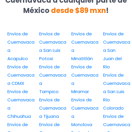
Cuernavaca a cualquier parte de
México
desde $89 mxn
!
Envíos de
Envíos de
Envíos de
Envíos de
Cuernavaca
Cuernavaca
Cuernavaca
Cuernavaca
a
a San Luis
a
a San
Acapulco
Potosi
Minatitlán
Juan del
Envíos de
Envíos de
Envíos de
Río
Cuernavaca
Cuernavaca
Cuernavaca
Envíos de
a CDMX
a
a
Cuernavaca
Envíos de
Tampico
Miramar
a San Luis
Cuernavaca
Envíos de
Envíos de
Río
a
Cuernavaca
Cuernavaca
Colorado
Chihuahua
a Tijuana
a
Envíos de
Envíos de
Envíos de
Monclova
Cuernavaca