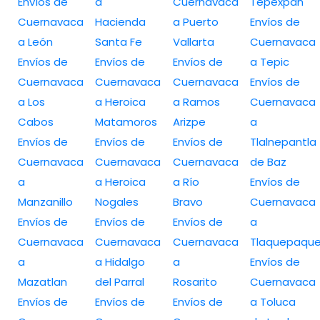
Envíos de
a
Cuernavaca
Tepexpan
Cuernavaca
Hacienda
a Puerto
Envíos de
a León
Santa Fe
Vallarta
Cuernavaca
Envíos de
Envíos de
Envíos de
a Tepic
Cuernavaca
Cuernavaca
Cuernavaca
Envíos de
a Los
a Heroica
a Ramos
Cuernavaca
Cabos
Matamoros
Arizpe
a
Envíos de
Envíos de
Envíos de
Tlalnepantla
Cuernavaca
Cuernavaca
Cuernavaca
de Baz
a
a Heroica
a Río
Envíos de
Manzanillo
Nogales
Bravo
Cuernavaca
Envíos de
Envíos de
Envíos de
a
Cuernavaca
Cuernavaca
Cuernavaca
Tlaquepaqu
a
a Hidalgo
a
Envíos de
Mazatlan
del Parral
Rosarito
Cuernavaca
Envíos de
Envíos de
Envíos de
a Toluca