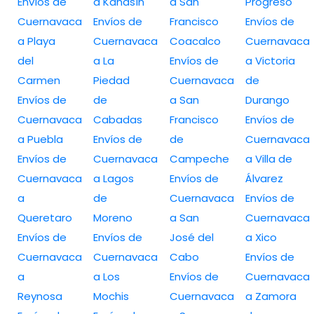
Envíos de
a Kanasín
a San
Progreso
Cuernavaca
Envíos de
Francisco
Envíos de
a Playa
Cuernavaca
Coacalco
Cuernavaca
del
a La
Envíos de
a Victoria
Carmen
Piedad
Cuernavaca
de
Envíos de
de
a San
Durango
Cuernavaca
Cabadas
Francisco
Envíos de
a Puebla
Envíos de
de
Cuernavaca
Envíos de
Cuernavaca
Campeche
a Villa de
Cuernavaca
a Lagos
Envíos de
Álvarez
a
de
Cuernavaca
Envíos de
Queretaro
Moreno
a San
Cuernavaca
Envíos de
Envíos de
José del
a Xico
Cuernavaca
Cuernavaca
Cabo
Envíos de
a
a Los
Envíos de
Cuernavaca
Reynosa
Mochis
Cuernavaca
a Zamora