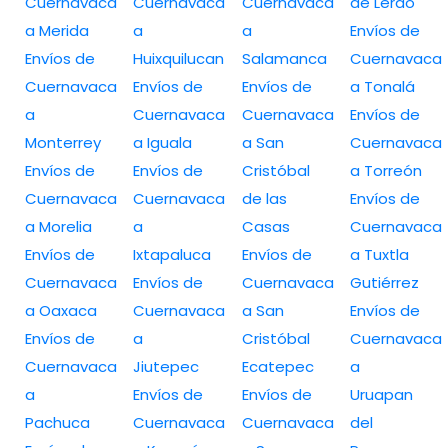
Cuernavaca
Cuernavaca
Cuernavaca
de Lerdo
a Merida
a
a
Envíos de
Envíos de
Huixquilucan
Salamanca
Cuernavaca
Cuernavaca
Envíos de
Envíos de
a Tonalá
a
Cuernavaca
Cuernavaca
Envíos de
Monterrey
a Iguala
a San
Cuernavaca
Envíos de
Envíos de
Cristóbal
a Torreón
Cuernavaca
Cuernavaca
de las
Envíos de
a Morelia
a
Casas
Cuernavaca
Envíos de
Ixtapaluca
Envíos de
a Tuxtla
Cuernavaca
Envíos de
Cuernavaca
Gutiérrez
a Oaxaca
Cuernavaca
a San
Envíos de
Envíos de
a
Cristóbal
Cuernavaca
Cuernavaca
Jiutepec
Ecatepec
a
a
Envíos de
Envíos de
Uruapan
Pachuca
Cuernavaca
Cuernavaca
del