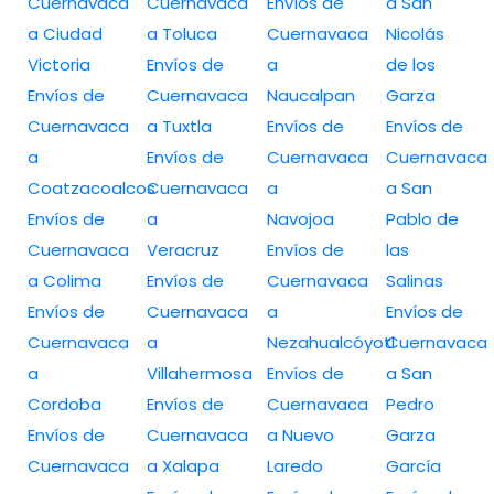
Cuernavaca
Cuernavaca
Envíos de
a San
a Ciudad
a Toluca
Cuernavaca
Nicolás
Victoria
Envíos de
a
de los
Envíos de
Cuernavaca
Naucalpan
Garza
Cuernavaca
a Tuxtla
Envíos de
Envíos de
a
Envíos de
Cuernavaca
Cuernavaca
Coatzacoalcos
Cuernavaca
a
a San
Envíos de
a
Navojoa
Pablo de
Cuernavaca
Veracruz
Envíos de
las
a Colima
Envíos de
Cuernavaca
Salinas
Envíos de
Cuernavaca
a
Envíos de
Cuernavaca
a
Nezahualcóyotl
Cuernavaca
a
Villahermosa
Envíos de
a San
Cordoba
Envíos de
Cuernavaca
Pedro
Envíos de
Cuernavaca
a Nuevo
Garza
Cuernavaca
a Xalapa
Laredo
García