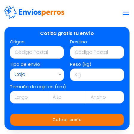
Cotiza gratis tu envío
Origen
Destino
Tipo de envío
Peso (kg)
Caja
Tamaño de caja en (cm)
Cotizar envío