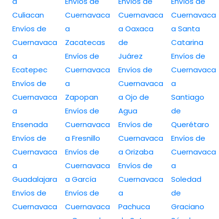
a
Envíos de
Envíos de
Envíos de
Culiacan
Cuernavaca
Cuernavaca
Cuernavaca
Envíos de
a
a Oaxaca
a Santa
Cuernavaca
Zacatecas
de
Catarina
a
Envíos de
Juárez
Envíos de
Ecatepec
Cuernavaca
Envíos de
Cuernavaca
Envíos de
a
Cuernavaca
a
Cuernavaca
Zapopan
a Ojo de
Santiago
a
Envíos de
Agua
de
Ensenada
Cuernavaca
Envíos de
Querétaro
Envíos de
a Fresnillo
Cuernavaca
Envíos de
Cuernavaca
Envíos de
a Orizaba
Cuernavaca
a
Cuernavaca
Envíos de
a
Guadalajara
a García
Cuernavaca
Soledad
Envíos de
Envíos de
a
de
Cuernavaca
Cuernavaca
Pachuca
Graciano