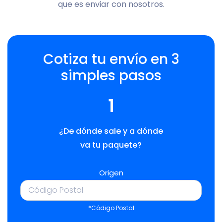
que es enviar con nosotros.
Cotiza tu envío en 3
simples pasos
1
¿De dónde sale y a dónde
va tu paquete?
Origen
*Código Postal