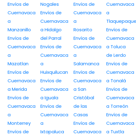
Envíos de
Nogales
Envíos de
Cuernavaca
Cuernavaca
Envíos de
Cuernavaca
a
a
Cuernavaca
a
Tlaquepaqu
Manzanillo
a Hidalgo
Rosarito
Envíos de
Envíos de
del Parral
Envíos de
Cuernavaca
Cuernavaca
Envíos de
Cuernavaca
a Toluca
a
Cuernavaca
a
de Lerdo
Mazatlan
a
Salamanca
Envíos de
Envíos de
Huixquilucan
Envíos de
Cuernavaca
Cuernavaca
Envíos de
Cuernavaca
a Tonalá
a Merida
Cuernavaca
a San
Envíos de
Envíos de
a Iguala
Cristóbal
Cuernavaca
Cuernavaca
Envíos de
de las
a Torreón
a
Cuernavaca
Casas
Envíos de
Monterrey
a
Envíos de
Cuernavaca
Envíos de
Ixtapaluca
Cuernavaca
a Tuxtla