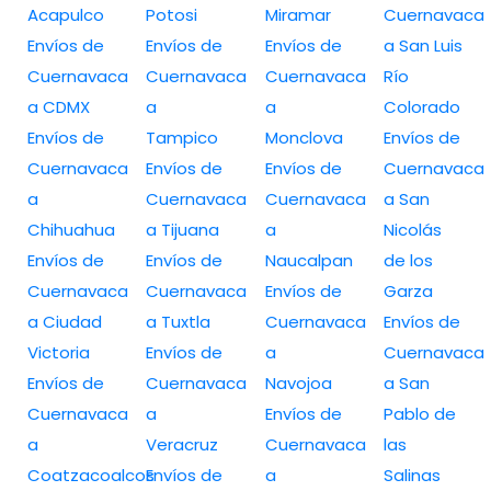
Acapulco
Potosi
Miramar
Cuernavaca
Envíos de
Envíos de
Envíos de
a San Luis
Cuernavaca
Cuernavaca
Cuernavaca
Río
a CDMX
a
a
Colorado
Envíos de
Tampico
Monclova
Envíos de
Cuernavaca
Envíos de
Envíos de
Cuernavaca
a
Cuernavaca
Cuernavaca
a San
Chihuahua
a Tijuana
a
Nicolás
Envíos de
Envíos de
Naucalpan
de los
Cuernavaca
Cuernavaca
Envíos de
Garza
a Ciudad
a Tuxtla
Cuernavaca
Envíos de
Victoria
Envíos de
a
Cuernavaca
Envíos de
Cuernavaca
Navojoa
a San
Cuernavaca
a
Envíos de
Pablo de
a
Veracruz
Cuernavaca
las
Coatzacoalcos
Envíos de
a
Salinas