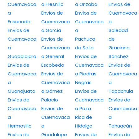
Cuernavaca
a Fresnillo
a Orizaba
Envíos de
a
Envíos de
Envíos de
Cuernavaca
Ensenada
Cuernavaca
Cuernavaca
a
Envíos de
a García
a
Soledad
Cuernavaca
Envíos de
Pachuca
de
a
Cuernavaca
de Soto
Graciano
Guadalajara
a General
Envíos de
Sánchez
Envíos de
Escobedo
Cuernavaca
Envíos de
Cuernavaca
Envíos de
a Piedras
Cuernavaca
a
Cuernavaca
Negras
a
Guanajuato
a Gómez
Envíos de
Tapachula
Envíos de
Palacio
Cuernavaca
Envíos de
Cuernavaca
Envíos de
a Poza
Cuernavaca
a
Cuernavaca
Rica de
a
Hermosillo
a
Hidalgo
Tehuacán
Envíos de
Guadalupe
Envíos de
Envíos de