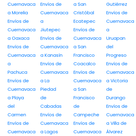
Cuernavaca
Envíos de
a San
Gutiérrez
a Morelia
Cuernavaca
Cristóbal
Envíos de
Envíos de
a
Ecatepec
Cuernavaca
Cuernavaca
Jiutepec
Envíos de
a
a Oaxaca
Envíos de
Cuernavaca
Uruapan
Envíos de
Cuernavaca
a San
del
Cuernavaca
a Kanasín
Francisco
Progreso
a
Envíos de
Coacalco
Envíos de
Pachuca
Cuernavaca
Envíos de
Cuernavaca
Envíos de
a La
Cuernavaca
a Victoria
Cuernavaca
Piedad
a San
de
a Playa
de
Francisco
Durango
del
Cabadas
de
Envíos de
Carmen
Envíos de
Campeche
Cuernavaca
Envíos de
Cuernavaca
Envíos de
a Villa de
Cuernavaca
a Lagos
Cuernavaca
Álvarez