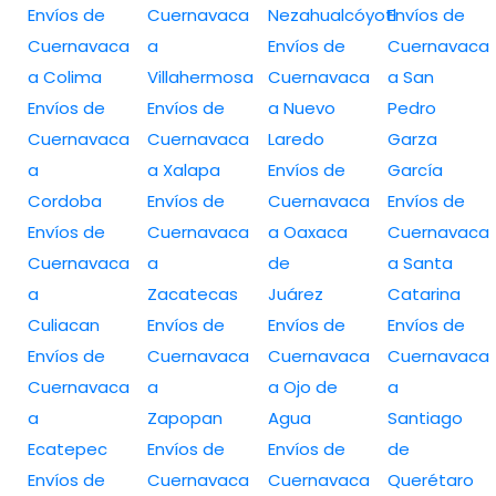
Envíos de
Cuernavaca
Nezahualcóyotl
Envíos de
Cuernavaca
a
Envíos de
Cuernavaca
a Colima
Villahermosa
Cuernavaca
a San
Envíos de
Envíos de
a Nuevo
Pedro
Cuernavaca
Cuernavaca
Laredo
Garza
a
a Xalapa
Envíos de
García
Cordoba
Envíos de
Cuernavaca
Envíos de
Envíos de
Cuernavaca
a Oaxaca
Cuernavaca
Cuernavaca
a
de
a Santa
a
Zacatecas
Juárez
Catarina
Culiacan
Envíos de
Envíos de
Envíos de
Envíos de
Cuernavaca
Cuernavaca
Cuernavaca
Cuernavaca
a
a Ojo de
a
a
Zapopan
Agua
Santiago
Ecatepec
Envíos de
Envíos de
de
Envíos de
Cuernavaca
Cuernavaca
Querétaro