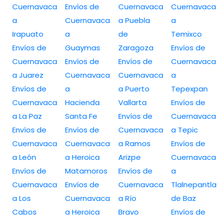
Cuernavaca
Envíos de
Cuernavaca
Cuernavaca
a
Cuernavaca
a Puebla
a
Irapuato
a
de
Temixco
Envíos de
Guaymas
Zaragoza
Envíos de
Cuernavaca
Envíos de
Envíos de
Cuernavaca
a Juarez
Cuernavaca
Cuernavaca
a
Envíos de
a
a Puerto
Tepexpan
Cuernavaca
Hacienda
Vallarta
Envíos de
a La Paz
Santa Fe
Envíos de
Cuernavaca
Envíos de
Envíos de
Cuernavaca
a Tepic
Cuernavaca
Cuernavaca
a Ramos
Envíos de
a León
a Heroica
Arizpe
Cuernavaca
Envíos de
Matamoros
Envíos de
a
Cuernavaca
Envíos de
Cuernavaca
Tlalnepantla
a Los
Cuernavaca
a Río
de Baz
Cabos
a Heroica
Bravo
Envíos de