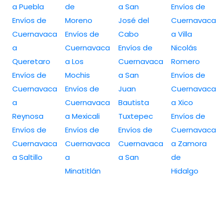
a Puebla
de
a San
Envíos de
Envíos de
Moreno
José del
Cuernavaca
Cuernavaca
Envíos de
Cabo
a Villa
a
Cuernavaca
Envíos de
Nicolás
Queretaro
a Los
Cuernavaca
Romero
Envíos de
Mochis
a San
Envíos de
Cuernavaca
Envíos de
Juan
Cuernavaca
a
Cuernavaca
Bautista
a Xico
Reynosa
a Mexicali
Tuxtepec
Envíos de
Envíos de
Envíos de
Envíos de
Cuernavaca
Cuernavaca
Cuernavaca
Cuernavaca
a Zamora
a Saltillo
a
a San
de
Minatitlán
Hidalgo