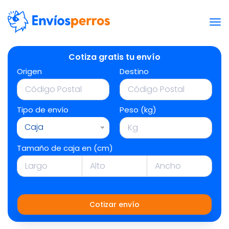
Cotiza gratis tu envío
Origen
Destino
Tipo de envío
Peso (kg)
Caja
Tamaño de caja en (cm)
Cotizar envío