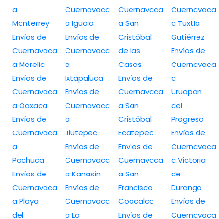
a
Cuernavaca
Cuernavaca
Cuernavaca
Monterrey
a Iguala
a San
a Tuxtla
Envíos de
Envíos de
Cristóbal
Gutiérrez
Cuernavaca
Cuernavaca
de las
Envíos de
a Morelia
a
Casas
Cuernavaca
Envíos de
Ixtapaluca
Envíos de
a
Cuernavaca
Envíos de
Cuernavaca
Uruapan
a Oaxaca
Cuernavaca
a San
del
Envíos de
a
Cristóbal
Progreso
Cuernavaca
Jiutepec
Ecatepec
Envíos de
a
Envíos de
Envíos de
Cuernavaca
Pachuca
Cuernavaca
Cuernavaca
a Victoria
Envíos de
a Kanasín
a San
de
Cuernavaca
Envíos de
Francisco
Durango
a Playa
Cuernavaca
Coacalco
Envíos de
del
a La
Envíos de
Cuernavaca