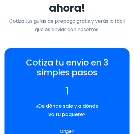
ahora!
Cotiza tus guías de prepago gratis y verás lo fácil
que es enviar con nosotros.
Cotiza tu envío en 3
simples pasos
1
¿De dónde sale y a dónde
va tu paquete?
Origen