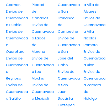
Carmen
Piedad
Cuernavaca
a Villa de
Envíos de
de
a San
Álvarez
Cuernavaca
Cabadas
Francisco
Envíos de
a Puebla
Envíos de
de
Cuernavaca
Envíos de
Cuernavaca
Campeche
a Villa
Cuernavaca
a Lagos
Envíos de
Nicolás
a
de
Cuernavaca
Romero
Queretaro
Moreno
a San
Envíos de
Envíos de
Envíos de
José del
Cuernavaca
Cuernavaca
Cuernavaca
Cabo
a Xico
a
a Los
Envíos de
Envíos de
Reynosa
Mochis
Cuernavaca
Cuernavaca
Envíos de
Envíos de
a San
a Zamora
Cuernavaca
Cuernavaca
Juan
de
a Saltillo
a Mexicali
Bautista
Hidalgo
Tuxtepec