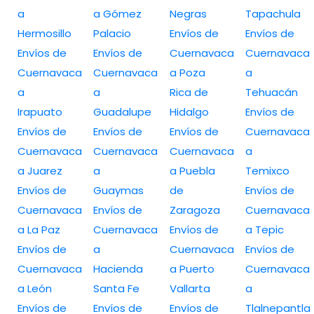
a
a Gómez
Negras
Tapachula
Hermosillo
Palacio
Envíos de
Envíos de
Envíos de
Envíos de
Cuernavaca
Cuernavaca
Cuernavaca
Cuernavaca
a Poza
a
a
a
Rica de
Tehuacán
Irapuato
Guadalupe
Hidalgo
Envíos de
Envíos de
Envíos de
Envíos de
Cuernavaca
Cuernavaca
Cuernavaca
Cuernavaca
a
a Juarez
a
a Puebla
Temixco
Envíos de
Guaymas
de
Envíos de
Cuernavaca
Envíos de
Zaragoza
Cuernavaca
a La Paz
Cuernavaca
Envíos de
a Tepic
Envíos de
a
Cuernavaca
Envíos de
Cuernavaca
Hacienda
a Puerto
Cuernavaca
a León
Santa Fe
Vallarta
a
Envíos de
Envíos de
Envíos de
Tlalnepantla