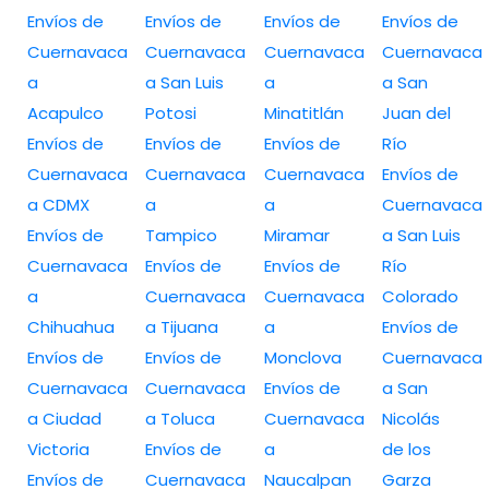
Envíos de
Envíos de
Envíos de
Envíos de
Cuernavaca
Cuernavaca
Cuernavaca
Cuernavaca
a
a San Luis
a
a San
Acapulco
Potosi
Minatitlán
Juan del
Envíos de
Envíos de
Envíos de
Río
Cuernavaca
Cuernavaca
Cuernavaca
Envíos de
a CDMX
a
a
Cuernavaca
Envíos de
Tampico
Miramar
a San Luis
Cuernavaca
Envíos de
Envíos de
Río
a
Cuernavaca
Cuernavaca
Colorado
Chihuahua
a Tijuana
a
Envíos de
Envíos de
Envíos de
Monclova
Cuernavaca
Cuernavaca
Cuernavaca
Envíos de
a San
a Ciudad
a Toluca
Cuernavaca
Nicolás
Victoria
Envíos de
a
de los
Envíos de
Cuernavaca
Naucalpan
Garza