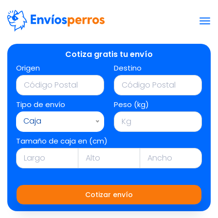
Cotiza gratis tu envío
Origen
Destino
Tipo de envío
Peso (kg)
Caja
Tamaño de caja en (cm)
Cotizar envío