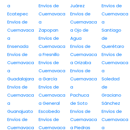
a
Envíos de
Juárez
Envíos de
Ecatepec
Cuernavaca
Envíos de
Cuernavaca
Envíos de
a
Cuernavaca
a
Cuernavaca
Zapopan
a Ojo de
Santiago
a
Envíos de
Agua
de
Ensenada
Cuernavaca
Envíos de
Querétaro
Envíos de
a Fresnillo
Cuernavaca
Envíos de
Cuernavaca
Envíos de
a Orizaba
Cuernavaca
a
Cuernavaca
Envíos de
a
Guadalajara
a García
Cuernavaca
Soledad
Envíos de
Envíos de
a
de
Cuernavaca
Cuernavaca
Pachuca
Graciano
a
a General
de Soto
Sánchez
Guanajuato
Escobedo
Envíos de
Envíos de
Envíos de
Envíos de
Cuernavaca
Cuernavaca
Cuernavaca
Cuernavaca
a Piedras
a