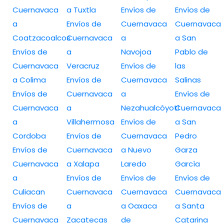
Cuernavaca
a Tuxtla
Envíos de
Envíos de
a
Envíos de
Cuernavaca
Cuernavaca
Coatzacoalcos
Cuernavaca
a
a San
Envíos de
a
Navojoa
Pablo de
Cuernavaca
Veracruz
Envíos de
las
a Colima
Envíos de
Cuernavaca
Salinas
Envíos de
Cuernavaca
a
Envíos de
Cuernavaca
a
Nezahualcóyotl
Cuernavaca
a
Villahermosa
Envíos de
a San
Cordoba
Envíos de
Cuernavaca
Pedro
Envíos de
Cuernavaca
a Nuevo
Garza
Cuernavaca
a Xalapa
Laredo
García
a
Envíos de
Envíos de
Envíos de
Culiacan
Cuernavaca
Cuernavaca
Cuernavaca
Envíos de
a
a Oaxaca
a Santa
Cuernavaca
Zacatecas
de
Catarina