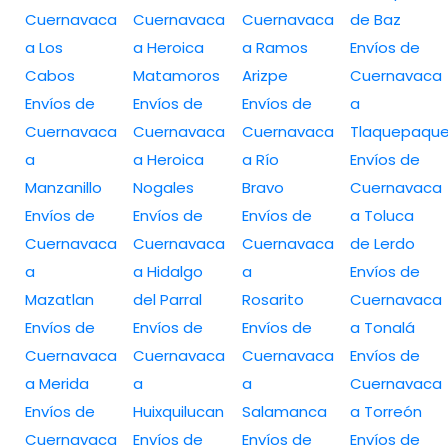
Cuernavaca
Cuernavaca
Cuernavaca
de Baz
a Los
a Heroica
a Ramos
Envíos de
Cabos
Matamoros
Arizpe
Cuernavaca
Envíos de
Envíos de
Envíos de
a
Cuernavaca
Cuernavaca
Cuernavaca
Tlaquepaqu
a
a Heroica
a Río
Envíos de
Manzanillo
Nogales
Bravo
Cuernavaca
Envíos de
Envíos de
Envíos de
a Toluca
Cuernavaca
Cuernavaca
Cuernavaca
de Lerdo
a
a Hidalgo
a
Envíos de
Mazatlan
del Parral
Rosarito
Cuernavaca
Envíos de
Envíos de
Envíos de
a Tonalá
Cuernavaca
Cuernavaca
Cuernavaca
Envíos de
a Merida
a
a
Cuernavaca
Envíos de
Huixquilucan
Salamanca
a Torreón
Cuernavaca
Envíos de
Envíos de
Envíos de