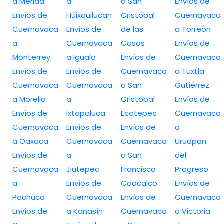
a Merida
a
a San
Envíos de
Envíos de
Huixquilucan
Cristóbal
Cuernavaca
Cuernavaca
Envíos de
de las
a Torreón
a
Cuernavaca
Casas
Envíos de
Monterrey
a Iguala
Envíos de
Cuernavaca
Envíos de
Envíos de
Cuernavaca
a Tuxtla
Cuernavaca
Cuernavaca
a San
Gutiérrez
a Morelia
a
Cristóbal
Envíos de
Envíos de
Ixtapaluca
Ecatepec
Cuernavaca
Cuernavaca
Envíos de
Envíos de
a
a Oaxaca
Cuernavaca
Cuernavaca
Uruapan
Envíos de
a
a San
del
Cuernavaca
Jiutepec
Francisco
Progreso
a
Envíos de
Coacalco
Envíos de
Pachuca
Cuernavaca
Envíos de
Cuernavaca
Envíos de
a Kanasín
Cuernavaca
a Victoria