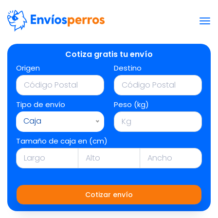
Cotiza gratis tu envío
Origen
Destino
Tipo de envío
Peso (kg)
Caja
Tamaño de caja en (cm)
Cotizar envío