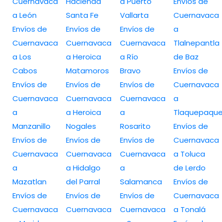
Cuernavaca
Hacienda
a Puerto
Envíos de
a León
Santa Fe
Vallarta
Cuernavaca
Envíos de
Envíos de
Envíos de
a
Cuernavaca
Cuernavaca
Cuernavaca
Tlalnepantla
a Los
a Heroica
a Río
de Baz
Cabos
Matamoros
Bravo
Envíos de
Envíos de
Envíos de
Envíos de
Cuernavaca
Cuernavaca
Cuernavaca
Cuernavaca
a
a
a Heroica
a
Tlaquepaqu
Manzanillo
Nogales
Rosarito
Envíos de
Envíos de
Envíos de
Envíos de
Cuernavaca
Cuernavaca
Cuernavaca
Cuernavaca
a Toluca
a
a Hidalgo
a
de Lerdo
Mazatlan
del Parral
Salamanca
Envíos de
Envíos de
Envíos de
Envíos de
Cuernavaca
Cuernavaca
Cuernavaca
Cuernavaca
a Tonalá