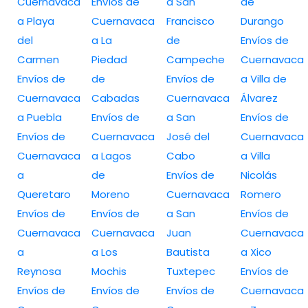
Cuernavaca
Envíos de
a San
de
a Playa
Cuernavaca
Francisco
Durango
del
a La
de
Envíos de
Carmen
Piedad
Campeche
Cuernavaca
Envíos de
de
Envíos de
a Villa de
Cuernavaca
Cabadas
Cuernavaca
Álvarez
a Puebla
Envíos de
a San
Envíos de
Envíos de
Cuernavaca
José del
Cuernavaca
Cuernavaca
a Lagos
Cabo
a Villa
a
de
Envíos de
Nicolás
Queretaro
Moreno
Cuernavaca
Romero
Envíos de
Envíos de
a San
Envíos de
Cuernavaca
Cuernavaca
Juan
Cuernavaca
a
a Los
Bautista
a Xico
Reynosa
Mochis
Tuxtepec
Envíos de
Envíos de
Envíos de
Envíos de
Cuernavaca