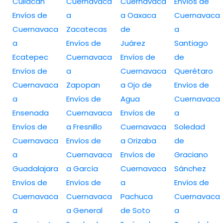
Culiacan
Cuernavaca
Cuernavaca
Envíos de
Envíos de
a
a Oaxaca
Cuernavaca
Cuernavaca
Zacatecas
de
a
a
Envíos de
Juárez
Santiago
Ecatepec
Cuernavaca
Envíos de
de
Envíos de
a
Cuernavaca
Querétaro
Cuernavaca
Zapopan
a Ojo de
Envíos de
a
Envíos de
Agua
Cuernavaca
Ensenada
Cuernavaca
Envíos de
a
Envíos de
a Fresnillo
Cuernavaca
Soledad
Cuernavaca
Envíos de
a Orizaba
de
a
Cuernavaca
Envíos de
Graciano
Guadalajara
a García
Cuernavaca
Sánchez
Envíos de
Envíos de
a
Envíos de
Cuernavaca
Cuernavaca
Pachuca
Cuernavaca
a
a General
de Soto
a