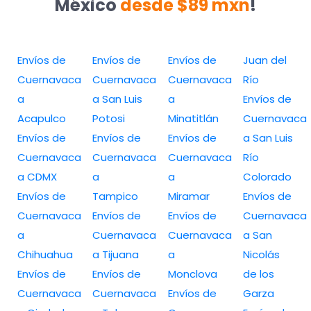
México
desde $89 mxn
!
Envíos de
Envíos de
Envíos de
Juan del
Cuernavaca
Cuernavaca
Cuernavaca
Río
a
a San Luis
a
Envíos de
Acapulco
Potosi
Minatitlán
Cuernavaca
Envíos de
Envíos de
Envíos de
a San Luis
Cuernavaca
Cuernavaca
Cuernavaca
Río
a CDMX
a
a
Colorado
Envíos de
Tampico
Miramar
Envíos de
Cuernavaca
Envíos de
Envíos de
Cuernavaca
a
Cuernavaca
Cuernavaca
a San
Chihuahua
a Tijuana
a
Nicolás
Envíos de
Envíos de
Monclova
de los
Cuernavaca
Cuernavaca
Envíos de
Garza