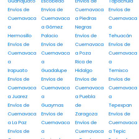
Guanajuato
Escobedo
Envíos de
Tapachula
Envíos de
Envíos de
Cuernavaca
Envíos de
Cuernavaca
Cuernavaca
a Piedras
Cuernavaca
a
a Gómez
Negras
a
Hermosillo
Palacio
Envíos de
Tehuacán
Envíos de
Envíos de
Cuernavaca
Envíos de
Cuernavaca
Cuernavaca
a Poza
Cuernavaca
a
a
Rica de
a
Irapuato
Guadalupe
Hidalgo
Temixco
Envíos de
Envíos de
Envíos de
Envíos de
Cuernavaca
Cuernavaca
Cuernavaca
Cuernavaca
a Juarez
a
a Puebla
a
Envíos de
Guaymas
de
Tepexpan
Cuernavaca
Envíos de
Zaragoza
Envíos de
a La Paz
Cuernavaca
Envíos de
Cuernavaca
Envíos de
a
Cuernavaca
a Tepic