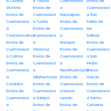
a Ciudad
a Toluca
Cuernavaca
Envíos de
Victoria
Envíos de
a
Cuernavaca
Envíos de
Cuernavaca
Naucalpan
a San
Cuernavaca
a Tuxtla
Envíos de
Pablo de
a
Envíos de
Cuernavaca
las
Coatzacoalcos
Cuernavaca
a
Salinas
Envíos de
a
Navojoa
Envíos de
Cuernavaca
Veracruz
Envíos de
Cuernavaca
a Colima
Envíos de
Cuernavaca
a San
Envíos de
Cuernavaca
a
Pedro
Cuernavaca
a
Nezahualcóyotl
Garza
a
Villahermosa
Envíos de
García
Cordoba
Envíos de
Cuernavaca
Envíos de
Envíos de
Cuernavaca
a Nuevo
Cuernavaca
Cuernavaca
a Xalapa
Laredo
a Santa
a
Envíos de
Envíos de
Catarina