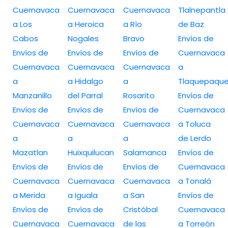
Cuernavaca
Cuernavaca
Cuernavaca
Tlalnepantla
a Los
a Heroica
a Río
de Baz
Cabos
Nogales
Bravo
Envíos de
Envíos de
Envíos de
Envíos de
Cuernavaca
Cuernavaca
Cuernavaca
Cuernavaca
a
a
a Hidalgo
a
Tlaquepaqu
Manzanillo
del Parral
Rosarito
Envíos de
Envíos de
Envíos de
Envíos de
Cuernavaca
Cuernavaca
Cuernavaca
Cuernavaca
a Toluca
a
a
a
de Lerdo
Mazatlan
Huixquilucan
Salamanca
Envíos de
Envíos de
Envíos de
Envíos de
Cuernavaca
Cuernavaca
Cuernavaca
Cuernavaca
a Tonalá
a Merida
a Iguala
a San
Envíos de
Envíos de
Envíos de
Cristóbal
Cuernavaca
Cuernavaca
Cuernavaca
de las
a Torreón