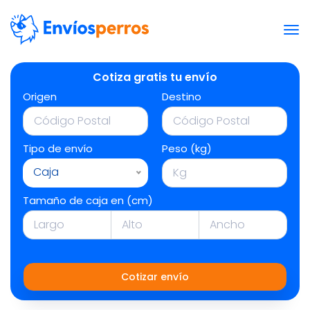
Cotiza gratis tu envío
Origen
Destino
Tipo de envío
Peso (kg)
Caja
Tamaño de caja en (cm)
Cotizar envío