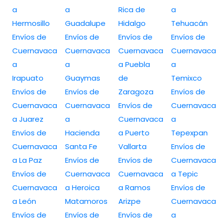
a
a
Rica de
a
Hermosillo
Guadalupe
Hidalgo
Tehuacán
Envíos de
Envíos de
Envíos de
Envíos de
Cuernavaca
Cuernavaca
Cuernavaca
Cuernavaca
a
a
a Puebla
a
Irapuato
Guaymas
de
Temixco
Envíos de
Envíos de
Zaragoza
Envíos de
Cuernavaca
Cuernavaca
Envíos de
Cuernavaca
a Juarez
a
Cuernavaca
a
Envíos de
Hacienda
a Puerto
Tepexpan
Cuernavaca
Santa Fe
Vallarta
Envíos de
a La Paz
Envíos de
Envíos de
Cuernavaca
Envíos de
Cuernavaca
Cuernavaca
a Tepic
Cuernavaca
a Heroica
a Ramos
Envíos de
a León
Matamoros
Arizpe
Cuernavaca
Envíos de
Envíos de
Envíos de
a