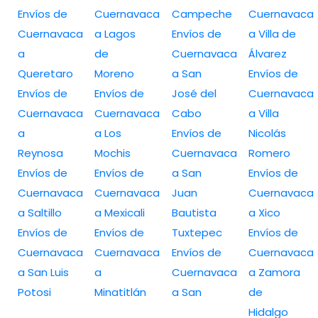
Envíos de
Cuernavaca
Campeche
Cuernavaca
Cuernavaca
a Lagos
Envíos de
a Villa de
a
de
Cuernavaca
Álvarez
Queretaro
Moreno
a San
Envíos de
Envíos de
Envíos de
José del
Cuernavaca
Cuernavaca
Cuernavaca
Cabo
a Villa
a
a Los
Envíos de
Nicolás
Reynosa
Mochis
Cuernavaca
Romero
Envíos de
Envíos de
a San
Envíos de
Cuernavaca
Cuernavaca
Juan
Cuernavaca
a Saltillo
a Mexicali
Bautista
a Xico
Envíos de
Envíos de
Tuxtepec
Envíos de
Cuernavaca
Cuernavaca
Envíos de
Cuernavaca
a San Luis
a
Cuernavaca
a Zamora
Potosi
Minatitlán
a San
de
Hidalgo