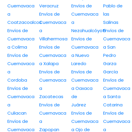
Cuernavaca
Veracruz
Envíos de
Pablo de
a
Envíos de
Cuernavaca
las
Coatzacoalcos
Cuernavaca
a
Salinas
Envíos de
a
Nezahualcóyotl
Envíos de
Cuernavaca
Villahermosa
Envíos de
Cuernavaca
a Colima
Envíos de
Cuernavaca
a San
Envíos de
Cuernavaca
a Nuevo
Pedro
Cuernavaca
a Xalapa
Laredo
Garza
a
Envíos de
Envíos de
García
Cordoba
Cuernavaca
Cuernavaca
Envíos de
Envíos de
a
a Oaxaca
Cuernavaca
Cuernavaca
Zacatecas
de
a Santa
a
Envíos de
Juárez
Catarina
Culiacan
Cuernavaca
Envíos de
Envíos de
Envíos de
a
Cuernavaca
Cuernavaca
Cuernavaca
Zapopan
a Ojo de
a