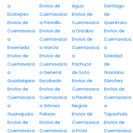
a
Envíos de
Agua
Santiago
Ecatepec
Cuernavaca
Envíos de
de
Envíos de
a Fresnillo
Cuernavaca
Querétaro
Cuernavaca
Envíos de
a Orizaba
Envíos de
a
Cuernavaca
Envíos de
Cuernavaca
Ensenada
a García
Cuernavaca
a
Envíos de
Envíos de
a
Soledad
Cuernavaca
Cuernavaca
Pachuca
de
a
a General
de Soto
Graciano
Guadalajara
Escobedo
Envíos de
Sánchez
Envíos de
Envíos de
Cuernavaca
Envíos de
Cuernavaca
Cuernavaca
a Piedras
Cuernavaca
a
a Gómez
Negras
a
Guanajuato
Palacio
Envíos de
Tapachula
Envíos de
Envíos de
Cuernavaca
Envíos de
Cuernavaca
Cuernavaca
a Poza
Cuernavaca