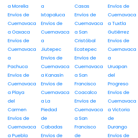
a Morelia
a
Casas
Envíos de
Envíos de
Ixtapaluca
Envíos de
Cuernavaca
Cuernavaca
Envíos de
Cuernavaca
a Tuxtla
a Oaxaca
Cuernavaca
a San
Gutiérrez
Envíos de
a
Cristóbal
Envíos de
Cuernavaca
Jiutepec
Ecatepec
Cuernavaca
a
Envíos de
Envíos de
a
Pachuca
Cuernavaca
Cuernavaca
Uruapan
Envíos de
a Kanasín
a San
del
Cuernavaca
Envíos de
Francisco
Progreso
a Playa
Cuernavaca
Coacalco
Envíos de
del
a La
Envíos de
Cuernavaca
Carmen
Piedad
Cuernavaca
a Victoria
Envíos de
de
a San
de
Cuernavaca
Cabadas
Francisco
Durango
a Puebla
Envíos de
de
Envíos de