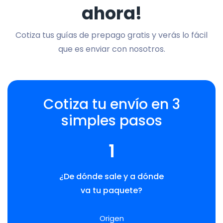
ahora!
Cotiza tus guías de prepago gratis y verás lo fácil
que es enviar con nosotros.
Cotiza tu envío en 3
simples pasos
1
¿De dónde sale y a dónde
va tu paquete?
Origen