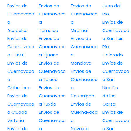
Envíos de
Envíos de
Envíos de
Juan del
Cuernavaca
Cuernavaca
Cuernavaca
Río
a
a
a
Envíos de
Acapulco
Tampico
Miramar
Cuernavaca
Envíos de
Envíos de
Envíos de
a San Luis
Cuernavaca
Cuernavaca
Cuernavaca
Río
a CDMX
a Tijuana
a
Colorado
Envíos de
Envíos de
Monclova
Envíos de
Cuernavaca
Cuernavaca
Envíos de
Cuernavaca
a
a Toluca
Cuernavaca
a San
Chihuahua
Envíos de
a
Nicolás
Envíos de
Cuernavaca
Naucalpan
de los
Cuernavaca
a Tuxtla
Envíos de
Garza
a Ciudad
Envíos de
Cuernavaca
Envíos de
Victoria
Cuernavaca
a
Cuernavaca
Envíos de
a
Navojoa
a San