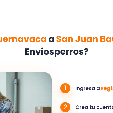
uernavaca
a
San Juan Ba
Envíosperros?
1
Ingresa a
regi
2
Crea tu cuenta