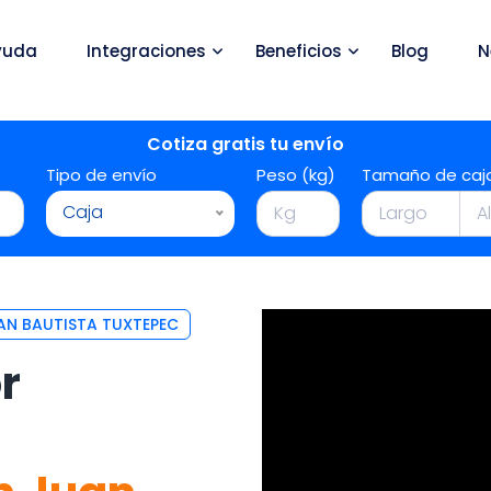
yuda
Integraciones
Beneficios
Blog
N
Cotiza gratis tu envío
Tipo de envío
Peso (kg)
Tamaño de caj
Caja
AN BAUTISTA TUXTEPEC
r