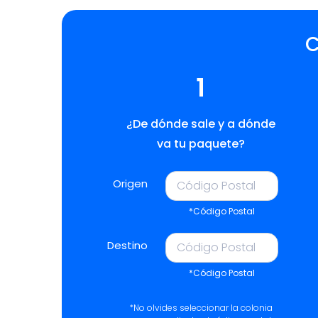
C
1
¿De dónde sale y a dónde
va tu paquete?
Origen
*Código Postal
Destino
*Código Postal
*No olvides seleccionar la colonia