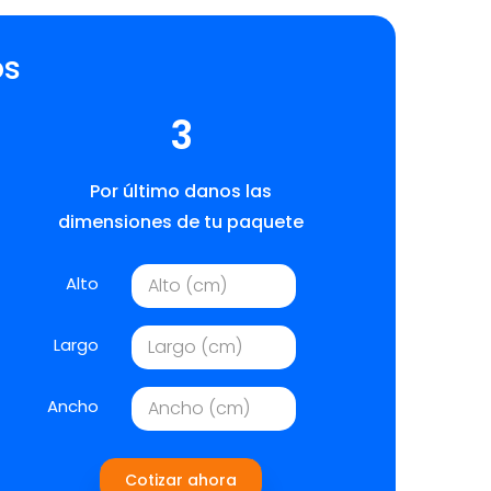
os
3
Por último danos las
dimensiones de tu paquete
Alto
Largo
Ancho
Cotizar ahora