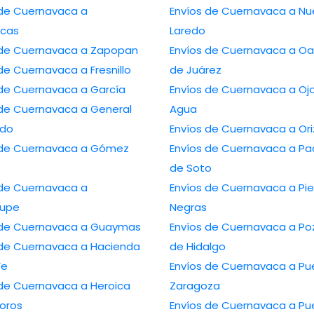
de Cuernavaca a
Envíos de Cuernavaca a Nuevo
cas
Laredo
Envíos de Cuernavaca a Zapopan
Envíos de Cuernavaca a Oaxaca
Envíos de Cuernavaca a Fresnillo
de Juárez
Envíos de Cuernavaca a García
Envíos de Cuernavaca a Ojo de
 Cuernavaca a General
Agua
edo
Envíos de Cuern
 Cuernavaca a Gómez
Envíos de Cuernavaca a Pachuca
de Soto
de Cuernavaca a
Envíos de Cuernavaca a Piedras
lupe
Negras
Envíos de Cuernavaca a Guaymas
Envíos de Cuernavaca a Poza Rica
 Cuernavaca a Hacienda
de Hidalgo
Fe
Envíos de Cuernavaca a Puebla de
 Cuernavaca a Heroica
Zaragoza
oros
Envíos de Cuernavaca a Puerto