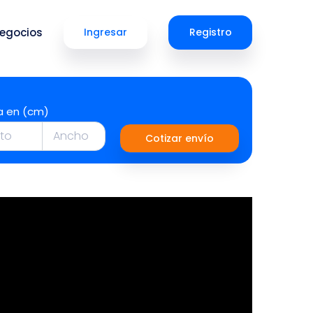
egocios
Ingresar
Registro
a en (cm)
Cotizar envío