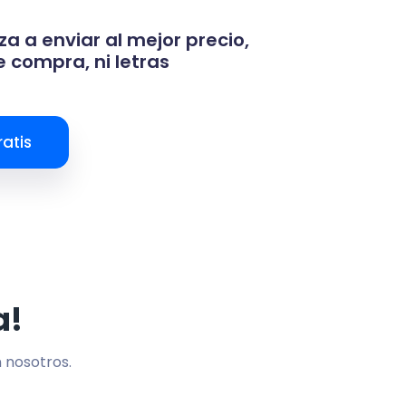
za a enviar al mejor precio,
 compra, ni letras
atis
a!
n nosotros.