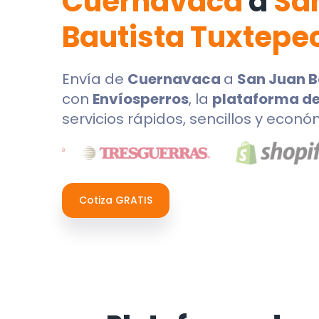
Cuernavaca
a
Sa
Bautista Tuxtepe
Envía de
Cuernavaca
a
San Juan B
con
Envíosperros
, la
plataforma de
servicios rápidos, sencillos y econó
Cotiza GRATIS