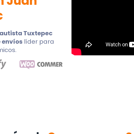
n Juan
c
autista Tuxtepec
 envíos
líder para
micos.