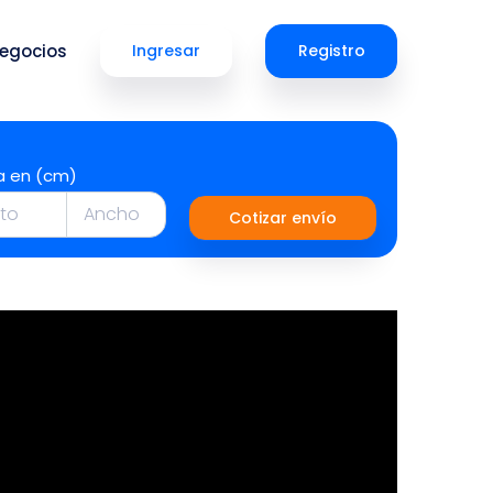
egocios
Ingresar
Registro
a en (cm)
Cotizar envío