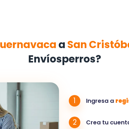
uernavaca
a
San Cristób
Envíosperros?
1
Ingresa a
regi
2
Crea tu cuenta