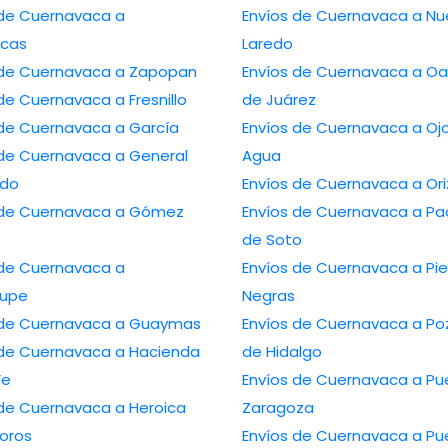
de Cuernavaca a
Envíos de Cuernavaca a Nuevo
cas
Laredo
Envíos de Cuernavaca a Zapopan
Envíos de Cuernavaca a Oaxaca
Envíos de Cuernavaca a Fresnillo
de Juárez
Envíos de Cuernavaca a García
Envíos de Cuernavaca a Ojo de
 Cuernavaca a General
Agua
edo
Envíos de Cuern
 Cuernavaca a Gómez
Envíos de Cuernavaca a Pachuca
de Soto
de Cuernavaca a
Envíos de Cuernavaca a Piedras
lupe
Negras
Envíos de Cuernavaca a Guaymas
Envíos de Cuernavaca a Poza Rica
 Cuernavaca a Hacienda
de Hidalgo
Fe
Envíos de Cuernavaca a Puebla de
 Cuernavaca a Heroica
Zaragoza
oros
Envíos de Cuernavaca a Puerto