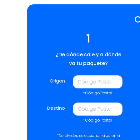
C
1
¿De dónde sale y a dónde
va tu paquete?
Origen
*Código Postal
Destino
*Código Postal
*No olvides seleccionar la colonia