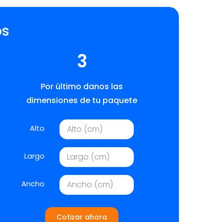
os
3
Por último danos las
dimensiones de tu paquete
Alto
Largo
Ancho
Cotizar ahora