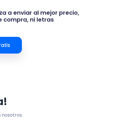
za a enviar al mejor precio,
 compra, ni letras
atis
a!
n nosotros.