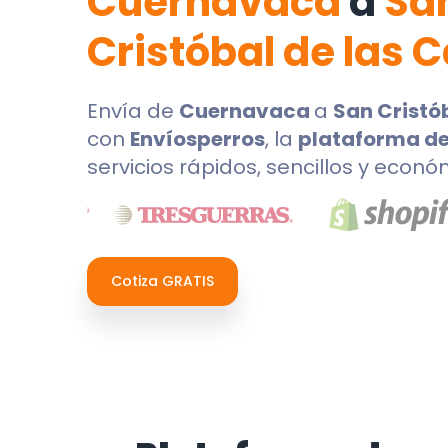
Cuernavaca
a
Sa
Cristóbal de las 
Envía de
Cuernavaca
a
San Cristó
con
Envíosperros
, la
plataforma de
servicios rápidos, sencillos y econó
Cotiza GRATIS