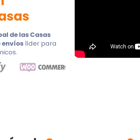
n
Casas
bal de las Casas
 envíos
líder para
micos.