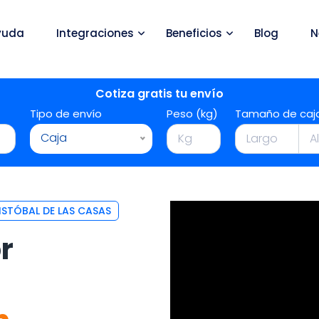
yuda
Integraciones
Beneficios
Blog
N
Cotiza gratis tu envío
Tipo de envío
Peso (kg)
Tamaño de caj
Caja
STÓBAL DE LAS CASAS
r