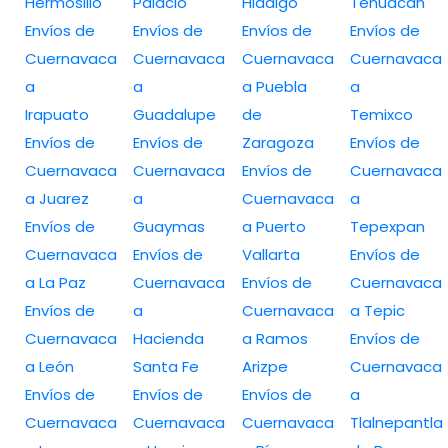
Hermosillo
Palacio
Hidalgo
Tehuacán
Envíos de
Envíos de
Envíos de
Envíos de
Cuernavaca
Cuernavaca
Cuernavaca
Cuernavaca
a
a
a Puebla
a
Irapuato
Guadalupe
de
Temixco
Envíos de
Envíos de
Zaragoza
Envíos de
Cuernavaca
Cuernavaca
Envíos de
Cuernavaca
a Juarez
a
Cuernavaca
a
Envíos de
Guaymas
a Puerto
Tepexpan
Cuernavaca
Envíos de
Vallarta
Envíos de
a La Paz
Cuernavaca
Envíos de
Cuernavaca
Envíos de
a
Cuernavaca
a Tepic
Cuernavaca
Hacienda
a Ramos
Envíos de
a León
Santa Fe
Arizpe
Cuernavaca
Envíos de
Envíos de
Envíos de
a
Cuernavaca
Cuernavaca
Cuernavaca
Tlalnepantla