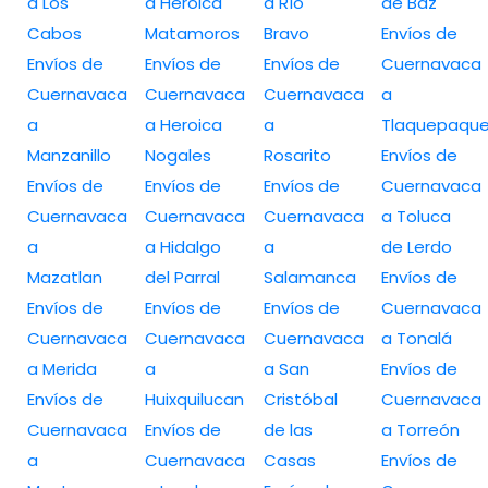
a Los
a Heroica
a Río
de Baz
Cabos
Matamoros
Bravo
Envíos de
Envíos de
Envíos de
Envíos de
Cuernavaca
Cuernavaca
Cuernavaca
Cuernavaca
a
a
a Heroica
a
Tlaquepaqu
Manzanillo
Nogales
Rosarito
Envíos de
Envíos de
Envíos de
Envíos de
Cuernavaca
Cuernavaca
Cuernavaca
Cuernavaca
a Toluca
a
a Hidalgo
a
de Lerdo
Mazatlan
del Parral
Salamanca
Envíos de
Envíos de
Envíos de
Envíos de
Cuernavaca
Cuernavaca
Cuernavaca
Cuernavaca
a Tonalá
a Merida
a
a San
Envíos de
Envíos de
Huixquilucan
Cristóbal
Cuernavaca
Cuernavaca
Envíos de
de las
a Torreón
a
Cuernavaca
Casas
Envíos de