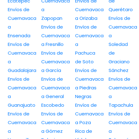
Ecatepec
Cuernavaca
Envíos de
de
Envíos de
a
Cuernavaca
Querétaro
Cuernavaca
Zapopan
a Orizaba
Envíos de
a
Envíos de
Envíos de
Cuernavaca
Ensenada
Cuernavaca
Cuernavaca
a
Envíos de
a Fresnillo
a
Soledad
Cuernavaca
Envíos de
Pachuca
de
a
Cuernavaca
de Soto
Graciano
Guadalajara
a García
Envíos de
Sánchez
Envíos de
Envíos de
Cuernavaca
Envíos de
Cuernavaca
Cuernavaca
a Piedras
Cuernavaca
a
a General
Negras
a
Guanajuato
Escobedo
Envíos de
Tapachula
Envíos de
Envíos de
Cuernavaca
Envíos de
Cuernavaca
Cuernavaca
a Poza
Cuernavaca
a
a Gómez
Rica de
a