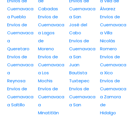
Envíos de
de
Envíos de
a Villa de
Cuernavaca
Cabadas
Cuernavaca
Álvarez
a Puebla
Envíos de
a San
Envíos de
Envíos de
Cuernavaca
José del
Cuernavaca
Cuernavaca
a Lagos
Cabo
a Villa
a
de
Envíos de
Nicolás
Queretaro
Moreno
Cuernavaca
Romero
Envíos de
Envíos de
a San
Envíos de
Cuernavaca
Cuernavaca
Juan
Cuernavaca
a
a Los
Bautista
a Xico
Reynosa
Mochis
Tuxtepec
Envíos de
Envíos de
Envíos de
Envíos de
Cuernavaca
Cuernavaca
Cuernavaca
Cuernavaca
a Zamora
a Saltillo
a
a San
de
Minatitlán
Hidalgo