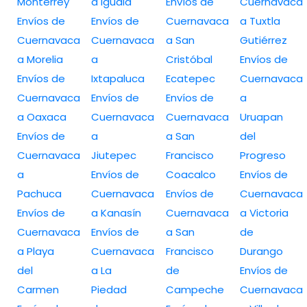
Monterrey
a Iguala
Envíos de
Cuernavaca
Envíos de
Envíos de
Cuernavaca
a Tuxtla
Cuernavaca
Cuernavaca
a San
Gutiérrez
a Morelia
a
Cristóbal
Envíos de
Envíos de
Ixtapaluca
Ecatepec
Cuernavaca
Cuernavaca
Envíos de
Envíos de
a
a Oaxaca
Cuernavaca
Cuernavaca
Uruapan
Envíos de
a
a San
del
Cuernavaca
Jiutepec
Francisco
Progreso
a
Envíos de
Coacalco
Envíos de
Pachuca
Cuernavaca
Envíos de
Cuernavaca
Envíos de
a Kanasín
Cuernavaca
a Victoria
Cuernavaca
Envíos de
a San
de
a Playa
Cuernavaca
Francisco
Durango
del
a La
de
Envíos de
Carmen
Piedad
Campeche
Cuernavaca