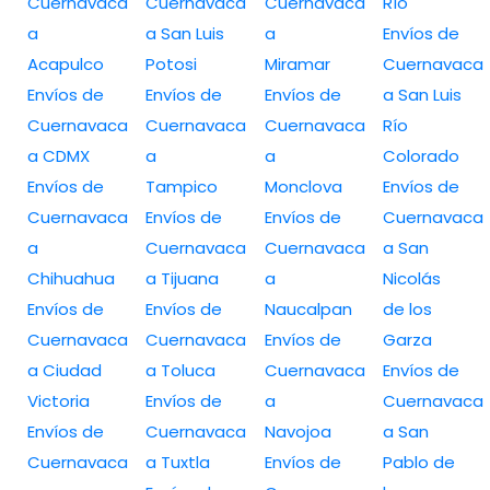
Cuernavaca
Cuernavaca
Cuernavaca
Río
a
a San Luis
a
Envíos de
Acapulco
Potosi
Miramar
Cuernavaca
Envíos de
Envíos de
Envíos de
a San Luis
Cuernavaca
Cuernavaca
Cuernavaca
Río
a CDMX
a
a
Colorado
Envíos de
Tampico
Monclova
Envíos de
Cuernavaca
Envíos de
Envíos de
Cuernavaca
a
Cuernavaca
Cuernavaca
a San
Chihuahua
a Tijuana
a
Nicolás
Envíos de
Envíos de
Naucalpan
de los
Cuernavaca
Cuernavaca
Envíos de
Garza
a Ciudad
a Toluca
Cuernavaca
Envíos de
Victoria
Envíos de
a
Cuernavaca
Envíos de
Cuernavaca
Navojoa
a San
Cuernavaca
a Tuxtla
Envíos de
Pablo de