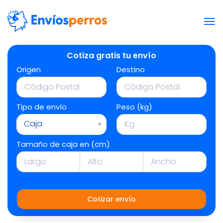
Cotiza gratis tu envío
Origen
Destino
Tipo de envío
Peso (kg)
Caja
Tamaño de caja en (cm)
Cotizar envío