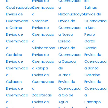
a
Envíos de
Cuernavaca
las
Coatzacoalcos
Cuernavaca
a
Salinas
Envíos de
a
Nezahualcóyotl
Envíos de
Cuernavaca
Veracruz
Envíos de
Cuernavaca
a Colima
Envíos de
Cuernavaca
a San
Envíos de
Cuernavaca
a Nuevo
Pedro
Cuernavaca
a
Laredo
Garza
a
Villahermosa
Envíos de
García
Cordoba
Envíos de
Cuernavaca
Envíos de
Envíos de
Cuernavaca
a Oaxaca
Cuernavaca
Cuernavaca
a Xalapa
de
a Santa
a
Envíos de
Juárez
Catarina
Culiacan
Cuernavaca
Envíos de
Envíos de
Envíos de
a
Cuernavaca
Cuernavaca
Cuernavaca
Zacatecas
a Ojo de
a
a
Envíos de
Agua
Santiago