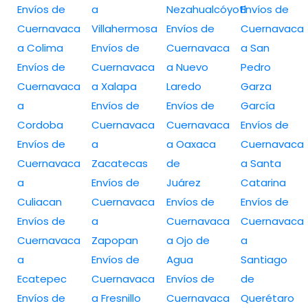
Envíos de
a
Nezahualcóyotl
Envíos de
Cuernavaca
Villahermosa
Envíos de
Cuernavaca
a Colima
Envíos de
Cuernavaca
a San
Envíos de
Cuernavaca
a Nuevo
Pedro
Cuernavaca
a Xalapa
Laredo
Garza
a
Envíos de
Envíos de
García
Cordoba
Cuernavaca
Cuernavaca
Envíos de
Envíos de
a
a Oaxaca
Cuernavaca
Cuernavaca
Zacatecas
de
a Santa
a
Envíos de
Juárez
Catarina
Culiacan
Cuernavaca
Envíos de
Envíos de
Envíos de
a
Cuernavaca
Cuernavaca
Cuernavaca
Zapopan
a Ojo de
a
a
Envíos de
Agua
Santiago
Ecatepec
Cuernavaca
Envíos de
de
Envíos de
a Fresnillo
Cuernavaca
Querétaro