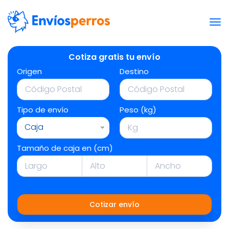
Cotiza gratis tu envío
Origen
Destino
Tipo de envío
Peso (kg)
Caja
Tamaño de caja en (cm)
Cotizar envío