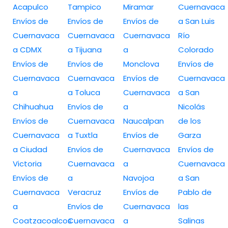
Acapulco
Tampico
Miramar
Cuernavaca
Envíos de
Envíos de
Envíos de
a San Luis
Cuernavaca
Cuernavaca
Cuernavaca
Río
a CDMX
a Tijuana
a
Colorado
Envíos de
Envíos de
Monclova
Envíos de
Cuernavaca
Cuernavaca
Envíos de
Cuernavaca
a
a Toluca
Cuernavaca
a San
Chihuahua
Envíos de
a
Nicolás
Envíos de
Cuernavaca
Naucalpan
de los
Cuernavaca
a Tuxtla
Envíos de
Garza
a Ciudad
Envíos de
Cuernavaca
Envíos de
Victoria
Cuernavaca
a
Cuernavaca
Envíos de
a
Navojoa
a San
Cuernavaca
Veracruz
Envíos de
Pablo de
a
Envíos de
Cuernavaca
las
Coatzacoalcos
Cuernavaca
a
Salinas