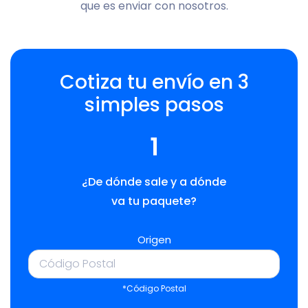
que es enviar con nosotros.
Cotiza tu envío en 3
simples pasos
1
¿De dónde sale y a dónde
va tu paquete?
Origen
*Código Postal