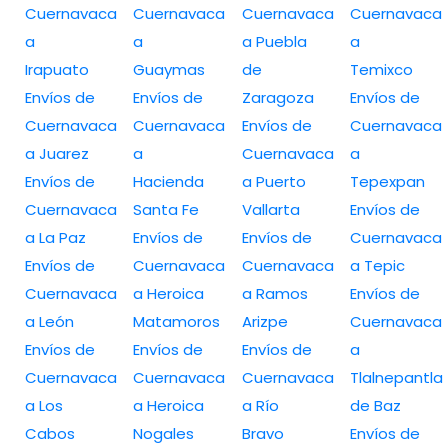
Cuernavaca
Cuernavaca
Cuernavaca
Cuernavaca
a
a
a Puebla
a
Irapuato
Guaymas
de
Temixco
Envíos de
Envíos de
Zaragoza
Envíos de
Cuernavaca
Cuernavaca
Envíos de
Cuernavaca
a Juarez
a
Cuernavaca
a
Envíos de
Hacienda
a Puerto
Tepexpan
Cuernavaca
Santa Fe
Vallarta
Envíos de
a La Paz
Envíos de
Envíos de
Cuernavaca
Envíos de
Cuernavaca
Cuernavaca
a Tepic
Cuernavaca
a Heroica
a Ramos
Envíos de
a León
Matamoros
Arizpe
Cuernavaca
Envíos de
Envíos de
Envíos de
a
Cuernavaca
Cuernavaca
Cuernavaca
Tlalnepantla
a Los
a Heroica
a Río
de Baz
Cabos
Nogales
Bravo
Envíos de