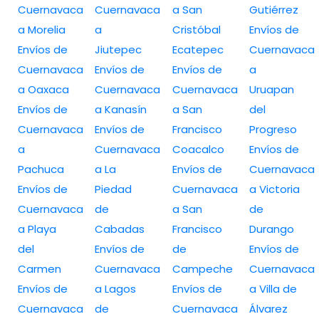
Cuernavaca
Cuernavaca
a San
Gutiérrez
a Morelia
a
Cristóbal
Envíos de
Envíos de
Jiutepec
Ecatepec
Cuernavaca
Cuernavaca
Envíos de
Envíos de
a
a Oaxaca
Cuernavaca
Cuernavaca
Uruapan
Envíos de
a Kanasín
a San
del
Cuernavaca
Envíos de
Francisco
Progreso
a
Cuernavaca
Coacalco
Envíos de
Pachuca
a La
Envíos de
Cuernavaca
Envíos de
Piedad
Cuernavaca
a Victoria
Cuernavaca
de
a San
de
a Playa
Cabadas
Francisco
Durango
del
Envíos de
de
Envíos de
Carmen
Cuernavaca
Campeche
Cuernavaca
Envíos de
a Lagos
Envíos de
a Villa de
Cuernavaca
de
Cuernavaca
Álvarez