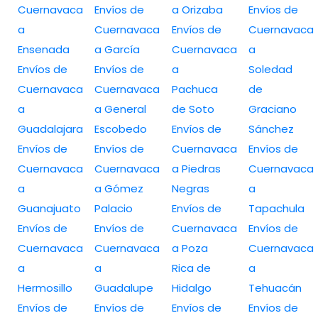
Cuernavaca
Envíos de
a Orizaba
Envíos de
a
Cuernavaca
Envíos de
Cuernavaca
Ensenada
a García
Cuernavaca
a
Envíos de
Envíos de
a
Soledad
Cuernavaca
Cuernavaca
Pachuca
de
a
a General
de Soto
Graciano
Guadalajara
Escobedo
Envíos de
Sánchez
Envíos de
Envíos de
Cuernavaca
Envíos de
Cuernavaca
Cuernavaca
a Piedras
Cuernavaca
a
a Gómez
Negras
a
Guanajuato
Palacio
Envíos de
Tapachula
Envíos de
Envíos de
Cuernavaca
Envíos de
Cuernavaca
Cuernavaca
a Poza
Cuernavaca
a
a
Rica de
a
Hermosillo
Guadalupe
Hidalgo
Tehuacán
Envíos de
Envíos de
Envíos de
Envíos de