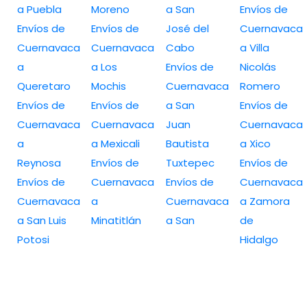
a Puebla
Moreno
a San
Envíos de
Envíos de
Envíos de
José del
Cuernavaca
Cuernavaca
Cuernavaca
Cabo
a Villa
a
a Los
Envíos de
Nicolás
Queretaro
Mochis
Cuernavaca
Romero
Envíos de
Envíos de
a San
Envíos de
Cuernavaca
Cuernavaca
Juan
Cuernavaca
a
a Mexicali
Bautista
a Xico
Reynosa
Envíos de
Tuxtepec
Envíos de
Envíos de
Cuernavaca
Envíos de
Cuernavaca
Cuernavaca
a
Cuernavaca
a Zamora
a San Luis
Minatitlán
a San
de
Potosi
Hidalgo