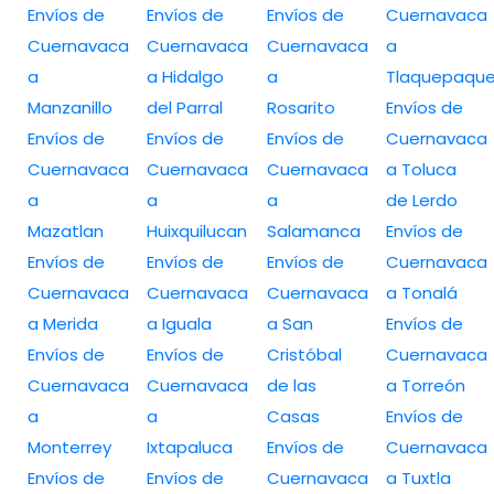
Envíos de
Envíos de
Envíos de
Cuernavaca
Cuernavaca
Cuernavaca
Cuernavaca
a
a
a Hidalgo
a
Tlaquepaqu
Manzanillo
del Parral
Rosarito
Envíos de
Envíos de
Envíos de
Envíos de
Cuernavaca
Cuernavaca
Cuernavaca
Cuernavaca
a Toluca
a
a
a
de Lerdo
Mazatlan
Huixquilucan
Salamanca
Envíos de
Envíos de
Envíos de
Envíos de
Cuernavaca
Cuernavaca
Cuernavaca
Cuernavaca
a Tonalá
a Merida
a Iguala
a San
Envíos de
Envíos de
Envíos de
Cristóbal
Cuernavaca
Cuernavaca
Cuernavaca
de las
a Torreón
a
a
Casas
Envíos de
Monterrey
Ixtapaluca
Envíos de
Cuernavaca
Envíos de
Envíos de
Cuernavaca
a Tuxtla