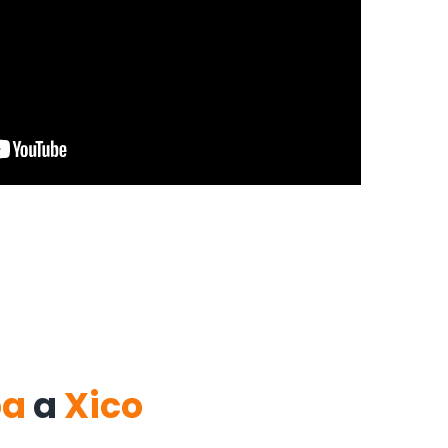
ba
a
Xico