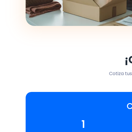
¡
Cotiza tus
C
1