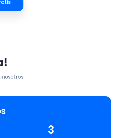
atis
a!
n nosotros.
os
3