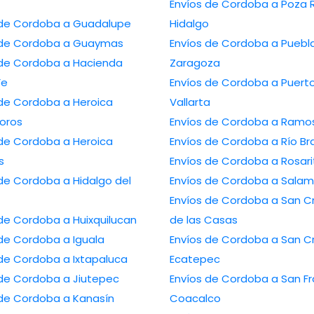
Envíos de Cordoba a Poza Rica de
Envíos de Cordoba a Guadalupe
Hidalgo
Envíos de Cordoba a Guaymas
Envíos de Cordoba a Puebla de
Cordoba a Hacienda
Zaragoza
Fe
Envíos de Cordoba a Puerto
Cordoba a Heroica
Vallarta
oros
Envíos de Cordob
Cordoba a Heroica
Envíos de Cordoba a R
s
Envíos de Cordoba a Ro
ordoba a Hidalgo del
Envíos de Cordoba 
Envíos de Cordoba a San Cristóbal
Envíos de Cordoba a Huixquilucan
de las Casas
Envíos de Cordoba a Iguala
Envíos de Cordoba a San Cristóbal
Envíos de Cordoba a Ixtapaluca
Ecatepec
Envíos de Cordoba a Jiutepec
Envíos de Cordoba a San Francisco
Envíos de Cordoba a Kanasín
Coacalco