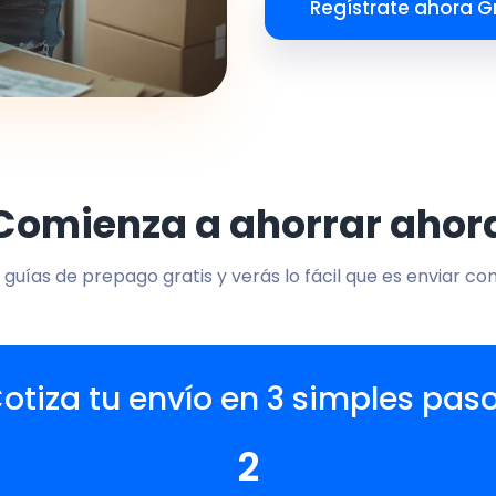
Regístrate ahora Gr
Comienza a ahorrar ahor
 guías de prepago gratis y verás lo fácil que es enviar co
otiza tu envío en 3 simples pas
2