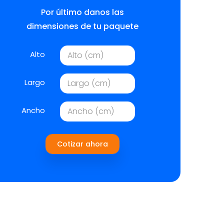
Por último danos las
dimensiones de tu paquete
Alto
Largo
Ancho
Cotizar ahora