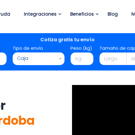
yuda
Integraciones
Beneficios
Blog
N
Cotiza gratis tu envío
Tipo de envío
Peso (kg)
Tamaño de caj
Caja
r
rdoba