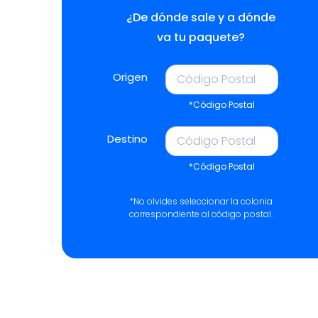
¿De dónde sale y a dónde
va tu paquete?
Origen
*Código Postal
Destino
*Código Postal
*No olvides seleccionar la colonia
correspondiente al código postal.