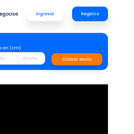
egocios
Ingresar
Registro
a en (cm)
Cotizar envío