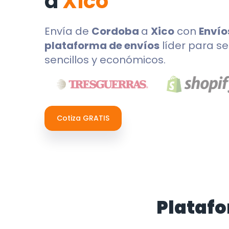
a
Xico
Envía de
Cordoba
a
Xico
con
Envío
plataforma de envíos
líder para se
sencillos y económicos.
Cotiza GRATIS
Platafo