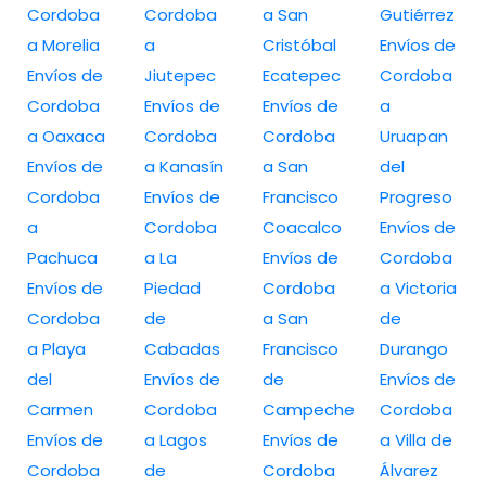
Cordoba
Cordoba
a San
Gutiérrez
a Morelia
a
Cristóbal
Envíos de
Envíos de
Jiutepec
Ecatepec
Cordoba
Cordoba
Envíos de
Envíos de
a
a Oaxaca
Cordoba
Cordoba
Uruapan
Envíos de
a Kanasín
a San
del
Cordoba
Envíos de
Francisco
Progreso
a
Cordoba
Coacalco
Envíos de
Pachuca
a La
Envíos de
Cordoba
Envíos de
Piedad
Cordoba
a Victoria
Cordoba
de
a San
de
a Playa
Cabadas
Francisco
Durango
del
Envíos de
de
Envíos de
Carmen
Cordoba
Campeche
Cordoba
Envíos de
a Lagos
Envíos de
a Villa de
Cordoba
de
Cordoba
Álvarez