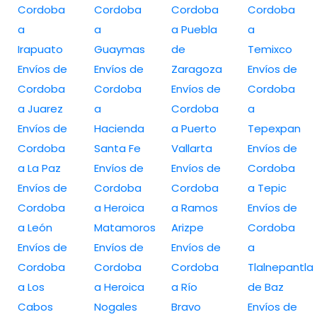
Cordoba
Cordoba
Cordoba
Cordoba
a
a
a Puebla
a
Irapuato
Guaymas
de
Temixco
Envíos de
Envíos de
Zaragoza
Envíos de
Cordoba
Cordoba
Envíos de
Cordoba
a Juarez
a
Cordoba
a
Envíos de
Hacienda
a Puerto
Tepexpan
Cordoba
Santa Fe
Vallarta
Envíos de
a La Paz
Envíos de
Envíos de
Cordoba
Envíos de
Cordoba
Cordoba
a Tepic
Cordoba
a Heroica
a Ramos
Envíos de
a León
Matamoros
Arizpe
Cordoba
Envíos de
Envíos de
Envíos de
a
Cordoba
Cordoba
Cordoba
Tlalnepantla
a Los
a Heroica
a Río
de Baz
Cabos
Nogales
Bravo
Envíos de