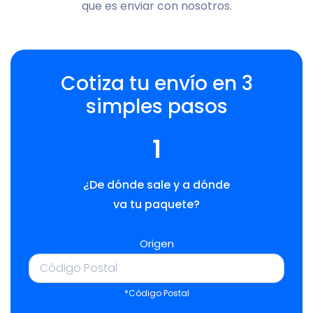
que es enviar con nosotros.
Cotiza tu envío en 3
simples pasos
1
¿De dónde sale y a dónde
va tu paquete?
Origen
*Código Postal