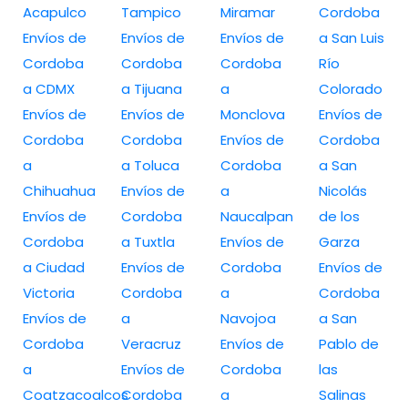
Acapulco
Tampico
Miramar
Cordoba
Envíos de
Envíos de
Envíos de
a San Luis
Cordoba
Cordoba
Cordoba
Río
a CDMX
a Tijuana
a
Colorado
Envíos de
Envíos de
Monclova
Envíos de
Cordoba
Cordoba
Envíos de
Cordoba
a
a Toluca
Cordoba
a San
Chihuahua
Envíos de
a
Nicolás
Envíos de
Cordoba
Naucalpan
de los
Cordoba
a Tuxtla
Envíos de
Garza
a Ciudad
Envíos de
Cordoba
Envíos de
Victoria
Cordoba
a
Cordoba
Envíos de
a
Navojoa
a San
Cordoba
Veracruz
Envíos de
Pablo de
a
Envíos de
Cordoba
las
Coatzacoalcos
Cordoba
a
Salinas