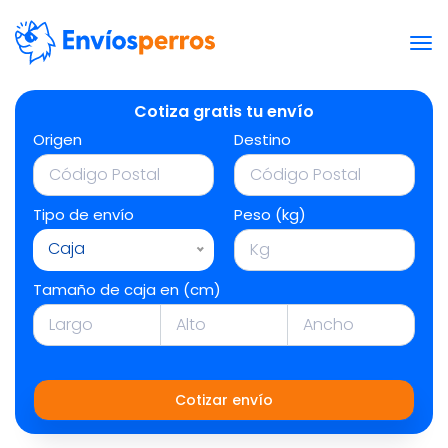
Cotiza gratis tu envío
Origen
Destino
Tipo de envío
Peso (kg)
Caja
Tamaño de caja en (cm)
Cotizar envío