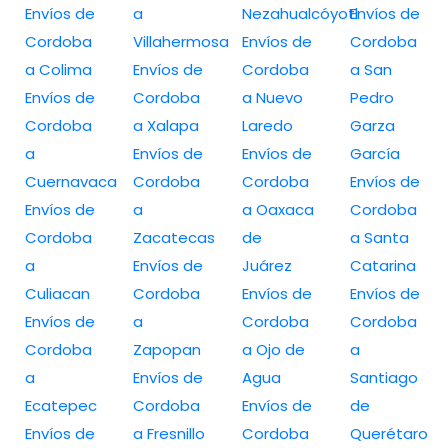
Envíos de
a
Nezahualcóyotl
Envíos de
Cordoba
Villahermosa
Envíos de
Cordoba
a Colima
Envíos de
Cordoba
a San
Envíos de
Cordoba
a Nuevo
Pedro
Cordoba
a Xalapa
Laredo
Garza
a
Envíos de
Envíos de
García
Cuernavaca
Cordoba
Cordoba
Envíos de
Envíos de
a
a Oaxaca
Cordoba
Cordoba
Zacatecas
de
a Santa
a
Envíos de
Juárez
Catarina
Culiacan
Cordoba
Envíos de
Envíos de
Envíos de
a
Cordoba
Cordoba
Cordoba
Zapopan
a Ojo de
a
a
Envíos de
Agua
Santiago
Ecatepec
Cordoba
Envíos de
de
Envíos de
a Fresnillo
Cordoba
Querétaro