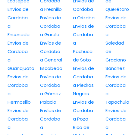
Ecatepec
Cordoba
Envíos de
de
Envíos de
a Fresnillo
Cordoba
Querétaro
Cordoba
Envíos de
a Orizaba
Envíos de
a
Cordoba
Envíos de
Cordoba
Ensenada
a García
Cordoba
a
Envíos de
Envíos de
a
Soledad
Cordoba
Cordoba
Pachuca
de
a
a General
de Soto
Graciano
Guanajuato
Escobedo
Envíos de
Sánchez
Envíos de
Envíos de
Cordoba
Envíos de
Cordoba
Cordoba
a Piedras
Cordoba
a
a Gómez
Negras
a
Hermosillo
Palacio
Envíos de
Tapachula
Envíos de
Envíos de
Cordoba
Envíos de
Cordoba
Cordoba
a Poza
Cordoba
a
a
Rica de
a