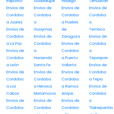
Irapuato
Guadalupe
Hidalgo
Tehuacán
Envíos de
Envíos de
Envíos de
Envíos de
Cordoba
Cordoba
Cordoba
Cordoba
a Juarez
a
a Puebla
a
Envíos de
Guaymas
de
Temixco
Cordoba
Envíos de
Zaragoza
Envíos de
a La Paz
Cordoba
Envíos de
Cordoba
Envíos de
a
Cordoba
a
Cordoba
Hacienda
a Puerto
Tepexpan
a León
Santa Fe
Vallarta
Envíos de
Envíos de
Envíos de
Envíos de
Cordoba
Cordoba
Cordoba
Cordoba
a Tepic
a Los
a Heroica
a Ramos
Envíos de
Cabos
Matamoros
Arizpe
Cordoba
Envíos de
Envíos de
Envíos de
a
Cordoba
Cordoba
Cordoba
Tlalnepantla