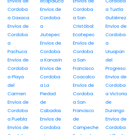
Envíos de
Ixtapaluca
Envíos de
Cordoba
Cordoba
Envíos de
Cordoba
a Tuxtla
a Oaxaca
Cordoba
a San
Gutiérrez
Envíos de
a
Cristóbal
Envíos de
Cordoba
Jiutepec
Ecatepec
Cordoba
a
Envíos de
Envíos de
a
Pachuca
Cordoba
Cordoba
Uruapan
Envíos de
a Kanasín
a San
del
Cordoba
Envíos de
Francisco
Progreso
a Playa
Cordoba
Coacalco
Envíos de
del
a La
Envíos de
Cordoba
Carmen
Piedad
Cordoba
a Victoria
Envíos de
de
a San
de
Cordoba
Cabadas
Francisco
Durango
a Puebla
Envíos de
de
Envíos de
Envíos de
Cordoba
Campeche
Cordoba