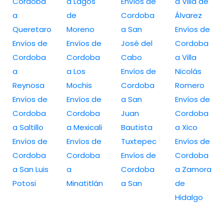
Cordoba
a Lagos
Envíos de
a Villa de
a
de
Cordoba
Álvarez
Queretaro
Moreno
a San
Envíos de
Envíos de
Envíos de
José del
Cordoba
Cordoba
Cordoba
Cabo
a Villa
a
a Los
Envíos de
Nicolás
Reynosa
Mochis
Cordoba
Romero
Envíos de
Envíos de
a San
Envíos de
Cordoba
Cordoba
Juan
Cordoba
a Saltillo
a Mexicali
Bautista
a Xico
Envíos de
Envíos de
Tuxtepec
Envíos de
Cordoba
Cordoba
Envíos de
Cordoba
a San Luis
a
Cordoba
a Zamora
Potosi
Minatitlán
a San
de
Hidalgo