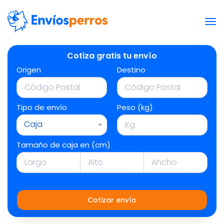
Cotiza gratis tu envío
Origen
Destino
Tipo de envío
Peso (kg)
Caja
Tamaño de caja en (cm)
Cotizar envío