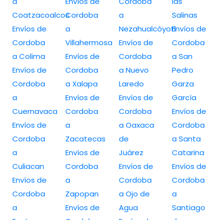
a
Envíos de
Cordoba
las
Coatzacoalcos
Cordoba
a
Salinas
Envíos de
a
Nezahualcóyotl
Envíos de
Cordoba
Villahermosa
Envíos de
Cordoba
a Colima
Envíos de
Cordoba
a San
Envíos de
Cordoba
a Nuevo
Pedro
Cordoba
a Xalapa
Laredo
Garza
a
Envíos de
Envíos de
García
Cuernavaca
Cordoba
Cordoba
Envíos de
Envíos de
a
a Oaxaca
Cordoba
Cordoba
Zacatecas
de
a Santa
a
Envíos de
Juárez
Catarina
Culiacan
Cordoba
Envíos de
Envíos de
Envíos de
a
Cordoba
Cordoba
Cordoba
Zapopan
a Ojo de
a
a
Envíos de
Agua
Santiago