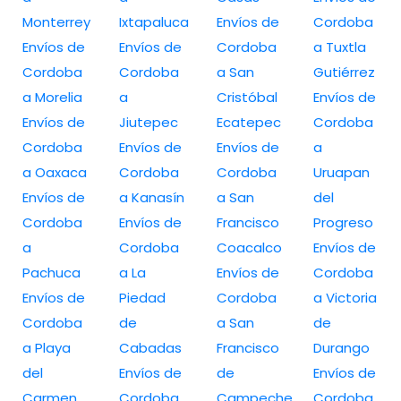
Monterrey
Ixtapaluca
Envíos de
Cordoba
Envíos de
Envíos de
Cordoba
a Tuxtla
Cordoba
Cordoba
a San
Gutiérrez
a Morelia
a
Cristóbal
Envíos de
Envíos de
Jiutepec
Ecatepec
Cordoba
Cordoba
Envíos de
Envíos de
a
a Oaxaca
Cordoba
Cordoba
Uruapan
Envíos de
a Kanasín
a San
del
Cordoba
Envíos de
Francisco
Progreso
a
Cordoba
Coacalco
Envíos de
Pachuca
a La
Envíos de
Cordoba
Envíos de
Piedad
Cordoba
a Victoria
Cordoba
de
a San
de
a Playa
Cabadas
Francisco
Durango
del
Envíos de
de
Envíos de
Carmen
Cordoba
Campeche
Cordoba