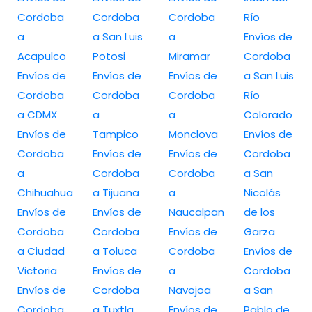
Cordoba
Cordoba
Cordoba
Río
a
a San Luis
a
Envíos de
Acapulco
Potosi
Miramar
Cordoba
Envíos de
Envíos de
Envíos de
a San Luis
Cordoba
Cordoba
Cordoba
Río
a CDMX
a
a
Colorado
Envíos de
Tampico
Monclova
Envíos de
Cordoba
Envíos de
Envíos de
Cordoba
a
Cordoba
Cordoba
a San
Chihuahua
a Tijuana
a
Nicolás
Envíos de
Envíos de
Naucalpan
de los
Cordoba
Cordoba
Envíos de
Garza
a Ciudad
a Toluca
Cordoba
Envíos de
Victoria
Envíos de
a
Cordoba
Envíos de
Cordoba
Navojoa
a San
Cordoba
a Tuxtla
Envíos de
Pablo de