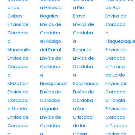
a Los
a Heroica
a Río
de Baz
Cabos
Nogales
Bravo
Envíos de
Envíos de
Envíos de
Envíos de
Cordoba
Cordoba
Cordoba
Cordoba
a
a
a Hidalgo
a
Tlaquepaqu
Manzanillo
del Parral
Rosarito
Envíos de
Envíos de
Envíos de
Envíos de
Cordoba
Cordoba
Cordoba
Cordoba
a Toluca
a
a
a
de Lerdo
Mazatlan
Huixquilucan
Salamanca
Envíos de
Envíos de
Envíos de
Envíos de
Cordoba
Cordoba
Cordoba
Cordoba
a Tonalá
a Merida
a Iguala
a San
Envíos de
Envíos de
Envíos de
Cristóbal
Cordoba
Cordoba
Cordoba
de las
a Torreón
a
a
Casas
Envíos de