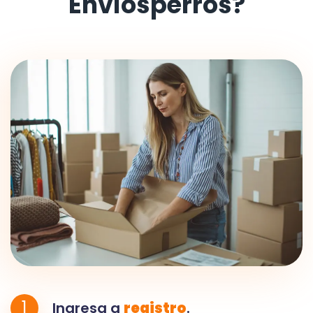
Envíosperros?
1
Ingresa a
registro
.