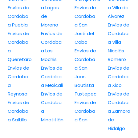
Envíos de
a Lagos
Envíos de
a Villa de
Cordoba
de
Cordoba
Álvarez
a Puebla
Moreno
a San
Envíos de
Envíos de
Envíos de
José del
Cordoba
Cordoba
Cordoba
Cabo
a Villa
a
a Los
Envíos de
Nicolás
Queretaro
Mochis
Cordoba
Romero
Envíos de
Envíos de
a San
Envíos de
Cordoba
Cordoba
Juan
Cordoba
a
a Mexicali
Bautista
a Xico
Reynosa
Envíos de
Tuxtepec
Envíos de
Envíos de
Cordoba
Envíos de
Cordoba
Cordoba
a
Cordoba
a Zamora
a Saltillo
Minatitlán
a San
de
Hidalgo