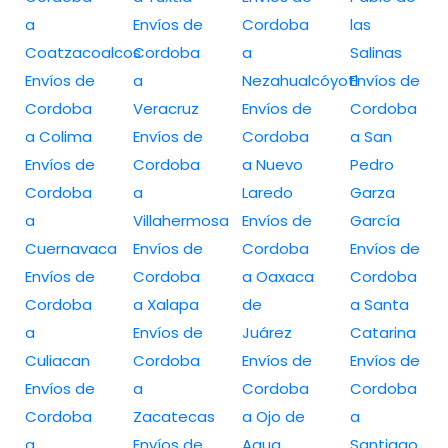
a
Envíos de
Cordoba
las
Coatzacoalcos
Cordoba
a
Salinas
Envíos de
a
Nezahualcóyotl
Envíos de
Cordoba
Veracruz
Envíos de
Cordoba
a Colima
Envíos de
Cordoba
a San
Envíos de
Cordoba
a Nuevo
Pedro
Cordoba
a
Laredo
Garza
a
Villahermosa
Envíos de
García
Cuernavaca
Envíos de
Cordoba
Envíos de
Envíos de
Cordoba
a Oaxaca
Cordoba
Cordoba
a Xalapa
de
a Santa
a
Envíos de
Juárez
Catarina
Culiacan
Cordoba
Envíos de
Envíos de
Envíos de
a
Cordoba
Cordoba
Cordoba
Zacatecas
a Ojo de
a
a
Envíos de
Agua
Santiago