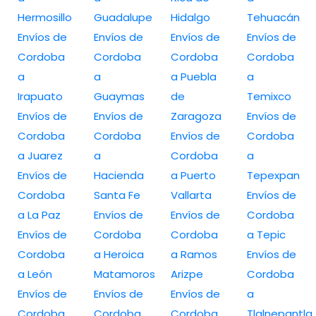
Hermosillo
Guadalupe
Hidalgo
Tehuacán
Envíos de
Envíos de
Envíos de
Envíos de
Cordoba
Cordoba
Cordoba
Cordoba
a
a
a Puebla
a
Irapuato
Guaymas
de
Temixco
Envíos de
Envíos de
Zaragoza
Envíos de
Cordoba
Cordoba
Envíos de
Cordoba
a Juarez
a
Cordoba
a
Envíos de
Hacienda
a Puerto
Tepexpan
Cordoba
Santa Fe
Vallarta
Envíos de
a La Paz
Envíos de
Envíos de
Cordoba
Envíos de
Cordoba
Cordoba
a Tepic
Cordoba
a Heroica
a Ramos
Envíos de
a León
Matamoros
Arizpe
Cordoba
Envíos de
Envíos de
Envíos de
a
Cordoba
Cordoba
Cordoba
Tlalnepantla