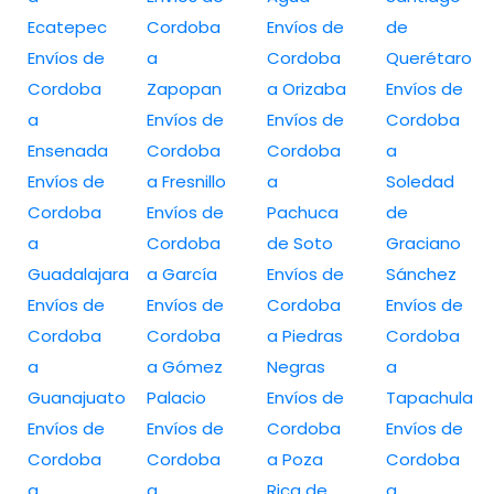
Ecatepec
Cordoba
Envíos de
de
Envíos de
a
Cordoba
Querétaro
Cordoba
Zapopan
a Orizaba
Envíos de
a
Envíos de
Envíos de
Cordoba
Ensenada
Cordoba
Cordoba
a
Envíos de
a Fresnillo
a
Soledad
Cordoba
Envíos de
Pachuca
de
a
Cordoba
de Soto
Graciano
Guadalajara
a García
Envíos de
Sánchez
Envíos de
Envíos de
Cordoba
Envíos de
Cordoba
Cordoba
a Piedras
Cordoba
a
a Gómez
Negras
a
Guanajuato
Palacio
Envíos de
Tapachula
Envíos de
Envíos de
Cordoba
Envíos de
Cordoba
Cordoba
a Poza
Cordoba
a
a
Rica de
a