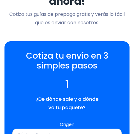
ahora!
Cotiza tus guías de prepago gratis y verás lo fácil
que es enviar con nosotros.
Cotiza tu envío en 3
simples pasos
1
¿De dónde sale y a dónde
va tu paquete?
Origen