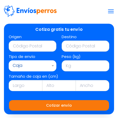
Cotiza gratis tu envío
Origen
Destino
Tipo de envío
Peso (kg)
Caja
Tamaño de caja en (cm)
Cotizar envío