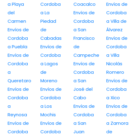
a Playa
Cordoba
Coacalco
Envíos de
del
a La
Envíos de
Cordoba
Carmen
Piedad
Cordoba
a Villa de
Envíos de
de
a San
Álvarez
Cordoba
Cabadas
Francisco
Envíos de
a Puebla
Envíos de
de
Cordoba
Envíos de
Cordoba
Campeche
a Villa
Cordoba
a Lagos
Envíos de
Nicolás
a
de
Cordoba
Romero
Queretaro
Moreno
a San
Envíos de
Envíos de
Envíos de
José del
Cordoba
Cordoba
Cordoba
Cabo
a Xico
a
a Los
Envíos de
Envíos de
Reynosa
Mochis
Cordoba
Cordoba
Envíos de
Envíos de
a San
a Zamora
Cordoba
Cordoba
Juan
de