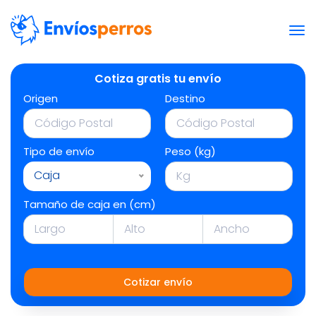
Cotiza gratis tu envío
Origen
Destino
Tipo de envío
Peso (kg)
Caja
Tamaño de caja en (cm)
Cotizar envío