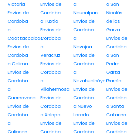
Victoria
Envíos de
a
a San
Envíos de
Cordoba
Naucalpan
Nicolás
Cordoba
a Tuxtla
Envíos de
de los
a
Envíos de
Cordoba
Garza
Coatzacoalcos
Cordoba
a
Envíos de
Envíos de
a
Navojoa
Cordoba
Cordoba
Veracruz
Envíos de
a San
a Colima
Envíos de
Cordoba
Pedro
Envíos de
Cordoba
a
Garza
Cordoba
a
Nezahualcóyotl
García
a
Villahermosa
Envíos de
Envíos de
Cuernavaca
Envíos de
Cordoba
Cordoba
Envíos de
Cordoba
a Nuevo
a Santa
Cordoba
a Xalapa
Laredo
Catarina
a
Envíos de
Envíos de
Envíos de
Culiacan
Cordoba
Cordoba
Cordoba